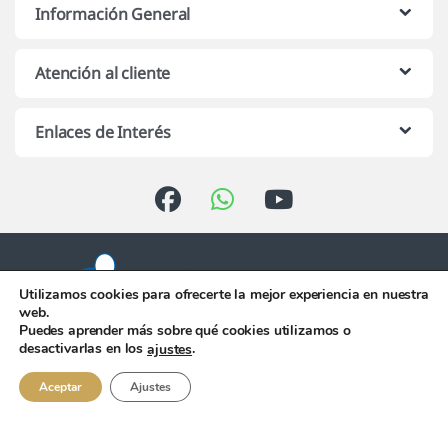
Información General
Atención al cliente
Enlaces de Interés
Utilizamos cookies para ofrecerte la mejor experiencia en nuestra
web.
Puedes aprender más sobre qué cookies utilizamos o
Atención telefónica de 10:00 h.
desactivarlas en los
.
ajustes
a 13:00 h. de Lunes a Viernes
956 344 058
Aceptar
Ajustes