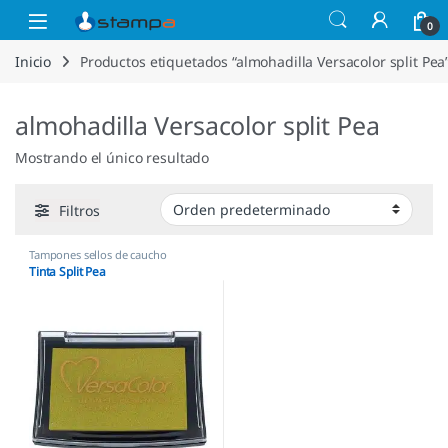
Saltar a la navegación
Saltar al contenido
Open
0
Inicio
Productos etiquetados “almohadilla Versacolor split Pea
almohadilla Versacolor split Pea
Mostrando el único resultado
Filtros
Tampones sellos de caucho
Tinta Split Pea