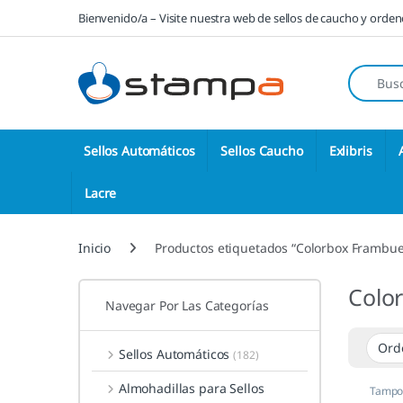
Saltar a la navegación
Saltar al contenido
Bienvenido/a – Visite nuestra web de sellos de caucho y orde
Búsqueda
Sellos Automáticos
Sellos Caucho
Exlibris
Lacre
Inicio
Productos etiquetados “Colorbox Frambu
Colo
Navegar Por Las Categorías
Sellos Automáticos
(182)
Almohadillas para Sellos
Tampon