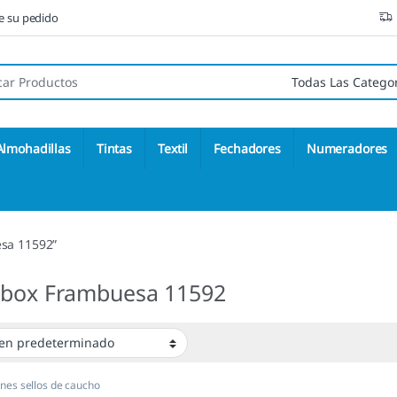
ne su pedido
 de:
Almohadillas
Tintas
Textil
Fechadores
Numeradores
esa 11592”
rbox Frambuesa 11592
es sellos de caucho