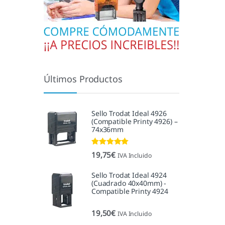
Últimos Productos
Sello Trodat Ideal 4926
(Compatible Printy 4926) –
74x36mm
Valorado con
19,75
€
IVA Incluido
5.00
de 5
Sello Trodat Ideal 4924
(Cuadrado 40x40mm) -
Compatible Printy 4924
19,50
€
IVA Incluido