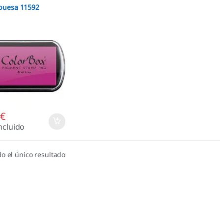
buesa 11592
5
€
ncluido
o el único resultado