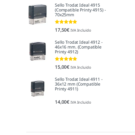
Sello Trodat Ideal 4915
(Compatible Printy 4915) -
70x25mm
Valorado con
17,50
€
IVA Incluido
5.00
de 5
Sello Trodat Ideal 4912 -
46x16 mm. (Compatible
Printy 4912)
Valorado con
15,00
€
IVA Incluido
5.00
de 5
Sello Trodat Ideal 4911 -
36x12 mm (Compatible
Printy 4911)
14,00
€
IVA Incluido