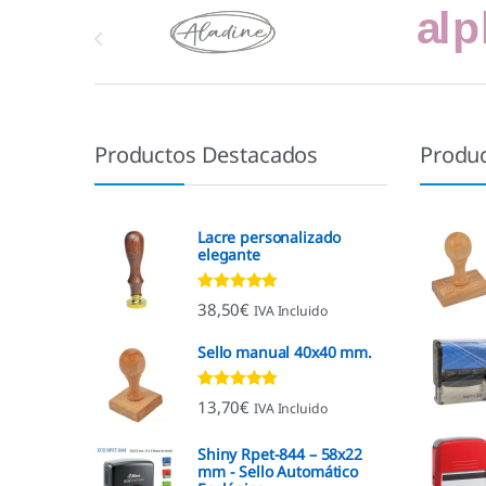
Marcas De Carrusel
Productos Destacados
Produ
Lacre personalizado
elegante
Valorado con
38,50
€
IVA Incluido
4.92
de 5
Sello manual 40x40 mm.
Valorado con
13,70
€
IVA Incluido
4.96
de 5
Shiny Rpet-844 – 58x22
mm - Sello Automático