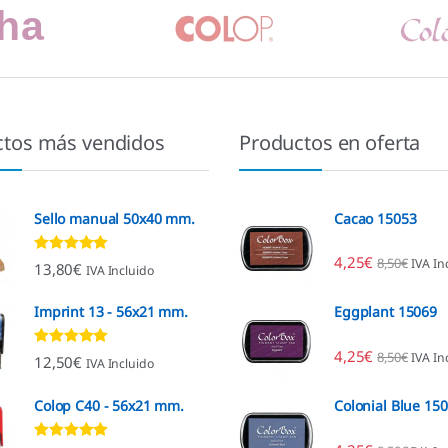
ctos más vendidos
Productos en oferta
Sello manual 50x40 mm.
Cacao 15053
4,25
€
8,50
€
IVA In
Valorado con
13,80
€
IVA Incluido
4.80
de 5
Imprint 13 - 56x21 mm.
Eggplant 15069
4,25
€
8,50
€
IVA In
Valorado con
12,50
€
IVA Incluido
4.96
de 5
Colop C40 - 56x21 mm.
Colonial Blue 15