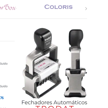
cluido
cluido
076