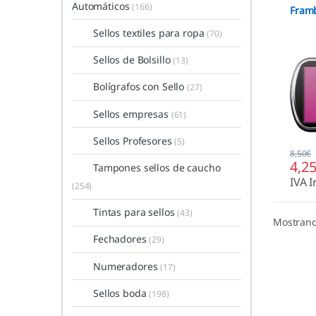
Automáticos
(166)
Fram
Sellos textiles para ropa
(70)
Sellos de Bolsillo
(13)
Bolígrafos con Sello
(27)
Sellos empresas
(61)
Sellos Profesores
(5)
8,50
€
4,2
Tampones sellos de caucho
IVA I
(254)
Tintas para sellos
(43)
Mostrand
Fechadores
(29)
Numeradores
(17)
Sellos boda
(198)