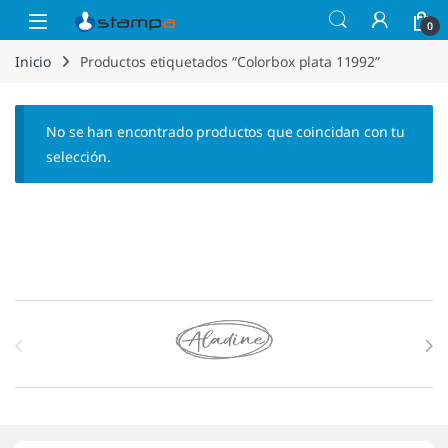
Saltar a la navegación
Saltar al contenido
Open
0
Inicio
Productos etiquetados “Colorbox plata 11992”
No se han encontrado productos que coincidan con tu
selección.
Marcas De Carrusel