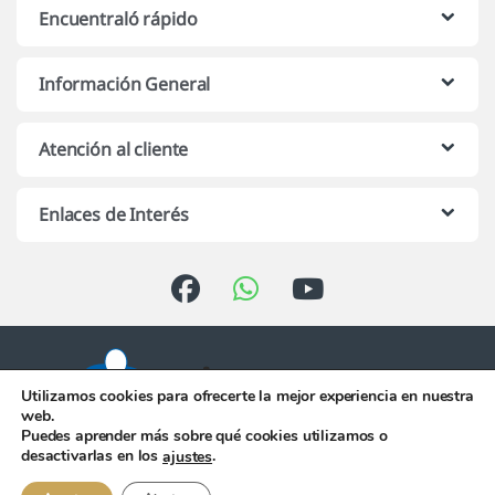
Encuentraló rápido
Información General
Atención al cliente
Enlaces de Interés
Utilizamos cookies para ofrecerte la mejor experiencia en nuestra
web.
Puedes aprender más sobre qué cookies utilizamos o
Atención telefónica de 10:00 h.
desactivarlas en los
.
ajustes
a 13:00 h. de Lunes a Viernes