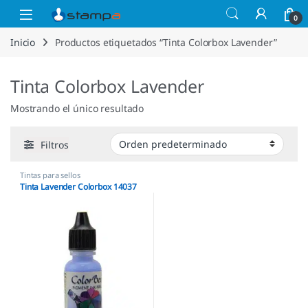
Saltar a la navegación
Saltar al contenido
Open
0
Inicio
Productos etiquetados “Tinta Colorbox Lavender”
Tinta Colorbox Lavender
Mostrando el único resultado
Filtros
Tintas para sellos
Tinta Lavender Colorbox 14037