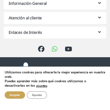
Información General
Atención al cliente
Enlaces de Interés
Utilizamos cookies para ofrecerte la mejor experiencia en nuestra
web.
Puedes aprender más sobre qué cookies utilizamos o
Atención telefónica de 10:00 h.
desactivarlas en los
.
ajustes
a 13:00 h. de Lunes a Viernes
956 344 058
Aceptar
Ajustes