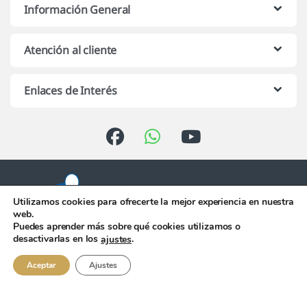
Información General
Atención al cliente
Enlaces de Interés
Utilizamos cookies para ofrecerte la mejor experiencia en nuestra
web.
Puedes aprender más sobre qué cookies utilizamos o
Atención telefónica de 10:00 h.
desactivarlas en los
.
ajustes
a 13:00 h. de Lunes a Viernes
956 344 058
Aceptar
Ajustes