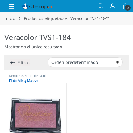
Saltar a la navegación
Saltar al contenido
Open
0
Inicio
Productos etiquetados “Veracolor TVS1-184”
Veracolor TVS1-184
Mostrando el único resultado
Filtros
Tampones sellos de caucho
Tinta Misty Mauve