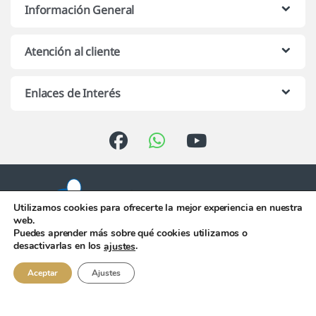
Información General
Atención al cliente
Enlaces de Interés
Utilizamos cookies para ofrecerte la mejor experiencia en nuestra
web.
Puedes aprender más sobre qué cookies utilizamos o
Atención telefónica de 10:00 h.
desactivarlas en los
.
ajustes
a 13:00 h. de Lunes a Viernes
956 344 058
Aceptar
Ajustes