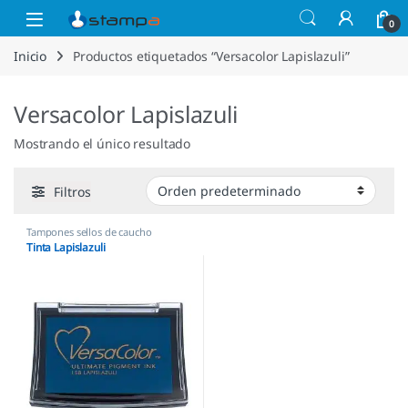
Saltar a la navegación
Saltar al contenido
Open
0
Inicio
Productos etiquetados “Versacolor Lapislazuli”
Versacolor Lapislazuli
Mostrando el único resultado
Filtros
Tampones sellos de caucho
Tinta Lapislazuli