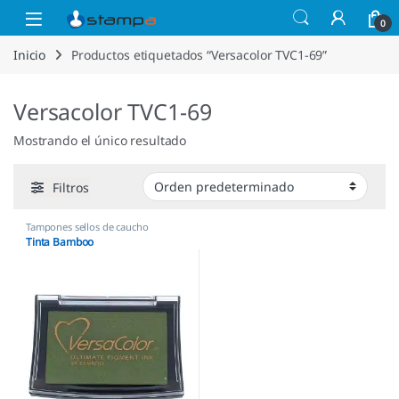
Saltar a la navegación
Saltar al contenido
Open
0
Inicio
Productos etiquetados “Versacolor TVC1-69”
Versacolor TVC1-69
Mostrando el único resultado
Filtros
Tampones sellos de caucho
Tinta Bamboo