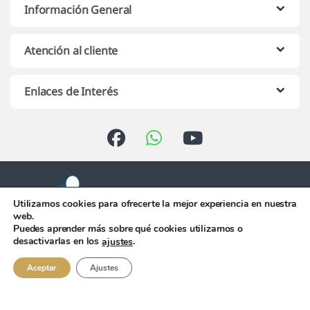
Información General
Atención al cliente
Enlaces de Interés
Utilizamos cookies para ofrecerte la mejor experiencia en nuestra
web.
Puedes aprender más sobre qué cookies utilizamos o
Atención telefónica de 10:00 h.
desactivarlas en los
.
ajustes
a 13:00 h. de Lunes a Viernes
956 344 058
Aceptar
Ajustes