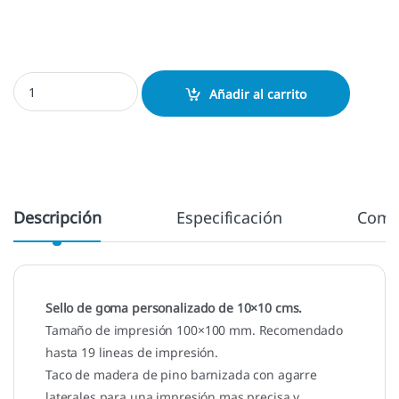
Sello manual 100x100 mm. cantidad
Añadir al carrito
Descripción
Especificación
Come
Sello de goma personalizado de 10×10 cms.
Tamaño de impresión 100×100 mm. Recomendado
hasta 19 lineas de impresión.
Taco de madera de pino barnizada con agarre
laterales para una impresión mas precisa y