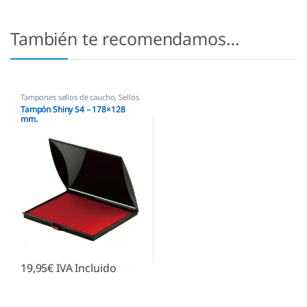
También te recomendamos…
Tampones sellos de caucho
,
Sellos
empresas
Tampón Shiny S4 – 178×128
mm.
19,95
€
IVA Incluido