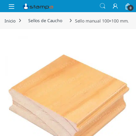
Saltar a la navegación
Saltar al contenido
Open
0
Inicio
Sellos de Caucho
Sello manual 100×100 mm.