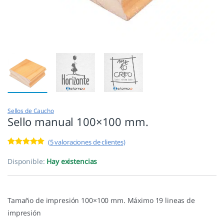
Sellos de Caucho
Sello manual 100×100 mm.
(
5
valoraciones de clientes)
Valorado con
5
5.00
de 5 en
Disponible:
Hay existencias
base a
valoracione
s de
clientes
Tamaño de impresión 100×100 mm. Máximo 19 lineas de
impresión