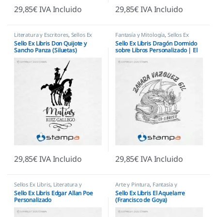
29,85
€
IVA Incluido
29,85
€
IVA Incluido
Literatura y Escritores
,
Sellos Ex
Fantasía y Mitología
,
Sellos Ex
Libris
Libris
Sello Ex Libris Don Quijote y
Sello Ex Libris Dragón Dormido
Sancho Panza (Siluetas)
sobre Libros Personalizado | El
Personalizado
Guardián
29,85
€
IVA Incluido
29,85
€
IVA Incluido
Sellos Ex Libris
,
Literatura y
Arte y Pintura
,
Fantasía y
Escritores
Mitología
,
Sellos Ex Libris
Sello Ex Libris Edgar Allan Poe
Sello Ex Libris El Aquelarre
Personalizado
(Francisco de Goya)
Personalizado | Arte Oscuro