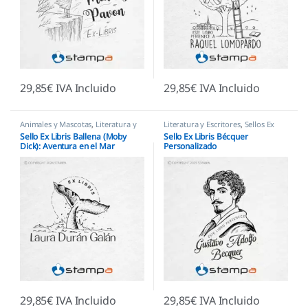
29,85
€
IVA Incluido
29,85
€
IVA Incluido
Animales y Mascotas
,
Literatura y
Literatura y Escritores
,
Sellos Ex
Escritores
,
Sellos Ex Libris
Libris
Sello Ex Libris Ballena (Moby
Sello Ex Libris Bécquer
Dick): Aventura en el Mar
Personalizado
Personalizado
29,85
€
IVA Incluido
29,85
€
IVA Incluido