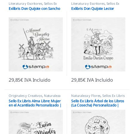
Literatura y Escritores
,
Sellos Ex
Literatura y Escritores
,
Sellos Ex
Libris
Libris
Exlibris Don Quijote con Sancho
Exlibris Don Quijote Lector
29,85
€
IVA Incluido
29,85
€
IVA Incluido
Originales y Creativos
,
Naturaleza
Naturaleza y Flores
,
Sellos Ex Libris
y Flores
,
Sellos Ex Libris
Sello Ex Libris Alma Libre: Mujer
Sello Ex Libris Árbol de los Libros
en el Acantilado Personalizado |
(La Cosecha) Personalizado |
Espíritu Salvaje
Fantasía Literaria