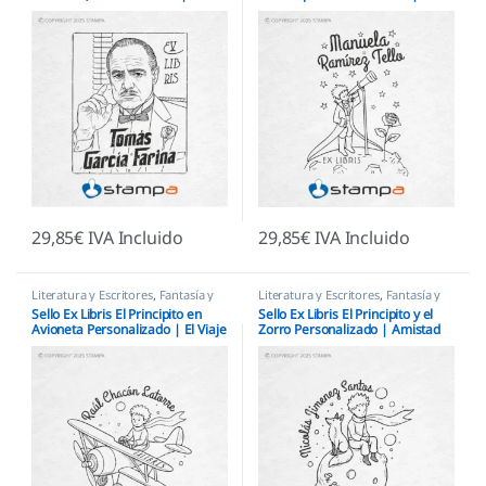
Regalo de Cine
Mirando las Estrellas
29,85
€
IVA Incluido
29,85
€
IVA Incluido
Literatura y Escritores
,
Fantasía y
Literatura y Escritores
,
Fantasía y
Mitología
,
Infantiles
,
Sellos Ex
Mitología
,
Infantiles
,
Sellos Ex
Sello Ex Libris El Principito en
Sello Ex Libris El Principito y el
Libris
Libris
Avioneta Personalizado | El Viaje
Zorro Personalizado | Amistad
Mágico
Verdadera