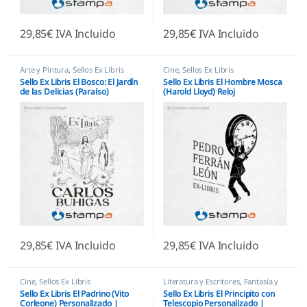
29,85
€
IVA Incluido
29,85
€
IVA Incluido
Arte y Pintura
,
Sellos Ex Libris
Cine
,
Sellos Ex Libris
Sello Ex Libris El Bosco: El Jardín
Sello Ex Libris El Hombre Mosca
de las Delicias (Paraíso)
(Harold Lloyd) Reloj
Personalizado
Personalizado
29,85
€
IVA Incluido
29,85
€
IVA Incluido
Cine
,
Sellos Ex Libris
Literatura y Escritores
,
Fantasía y
Mitología
,
Infantiles
,
Sellos Ex
Sello Ex Libris El Padrino (Vito
Sello Ex Libris El Principito con
Libris
Corleone) Personalizado |
Telescopio Personalizado |