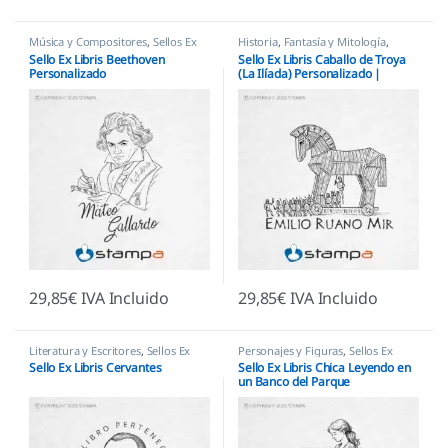
Música y Compositores
,
Sellos Ex
Historia
,
Fantasía y Mitología
,
Libris
Sellos Ex Libris
Sello Ex Libris Beethoven
Sello Ex Libris Caballo de Troya
Personalizado
(La Ilíada) Personalizado |
Historia Clásica
29,85
€
IVA Incluido
29,85
€
IVA Incluido
Literatura y Escritores
,
Sellos Ex
Personajes y Figuras
,
Sellos Ex
Libris
Libris
Sello Ex Libris Cervantes
Sello Ex Libris Chica Leyendo en
un Banco del Parque
Personalizado