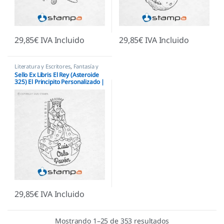
29,85
€
IVA Incluido
29,85
€
IVA Incluido
Literatura y Escritores
,
Fantasía y
Mitología
,
Infantiles
,
Sellos Ex
Sello Ex Libris El Rey (Asteroide
Libris
325) El Principito Personalizado |
Autoridad Literaria
29,85
€
IVA Incluido
Mostrando 1–25 de 353 resultados