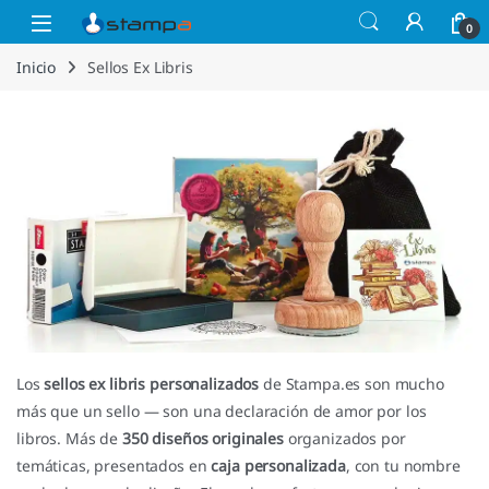
Saltar a la navegación
Saltar al contenido
Open
0
Inicio
Sellos Ex Libris
Los
sellos ex libris personalizados
de Stampa.es son mucho
más que un sello — son una declaración de amor por los
libros. Más de
350 diseños originales
organizados por
temáticas, presentados en
caja personalizada
, con tu nombre