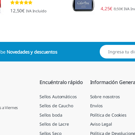
4,25
€
8,50
€
IVA In
Valorado con
12,50
€
IVA Incluido
4.88
de 5
cibe
Novedades y descuentos
Encuéntralo rápido
Información Genera
Sellos Automáticos
Sobre nosotros
Sellos de Caucho
Envíos
s a Viernes
Sellos boda
Política de Cookies
Sellos de Lacre
Aviso Legal
Sellos Seco
Política de Devolucion