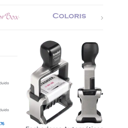
cluido
cluido
076