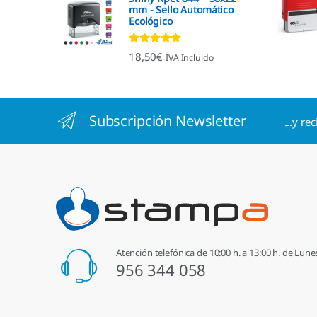
mm - Sello Automático
Ecológico
Valorado con
18,50
€
IVA Incluido
4.96
de 5
Subscripción Newsletter
...y re
Atención telefónica de 10:00 h. a 13:00 h. de Lune
956 344 058