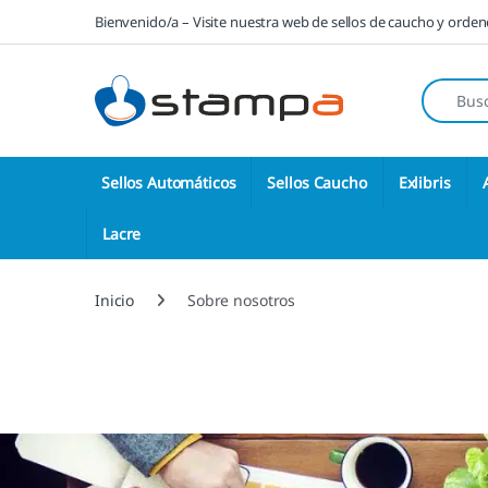
Saltar a la navegación
Saltar al contenido
Bienvenido/a – Visite nuestra web de sellos de caucho y orde
Búsqueda
Sellos Automáticos
Sellos Caucho
Exlibris
Lacre
Inicio
Sobre nosotros