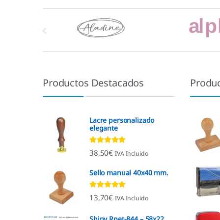
Marcas De Carrusel
Productos Destacados
Produ
Lacre personalizado
elegante
Valorado con
38,50
€
IVA Incluido
4.92
de 5
Sello manual 40x40 mm.
Valorado con
13,70
€
IVA Incluido
4.96
de 5
Shiny Rpet-844 – 58x22