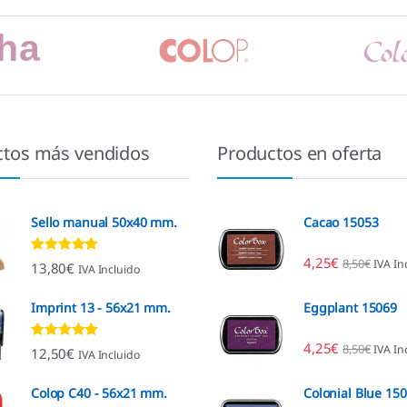
ctos más vendidos
Productos en oferta
Sello manual 50x40 mm.
Cacao 15053
4,25
€
8,50
€
IVA In
Valorado con
13,80
€
IVA Incluido
4.80
de 5
Imprint 13 - 56x21 mm.
Eggplant 15069
4,25
€
8,50
€
IVA In
Valorado con
12,50
€
IVA Incluido
4.96
de 5
Colop C40 - 56x21 mm.
Colonial Blue 15