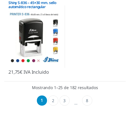
empresas
,
Shiny
Shiny S-836 – 45×30 mm. sello
automático rectangular
21,75
€
IVA Incluido
Mostrando 1–25 de 182 resultados
1
2
3
8
…