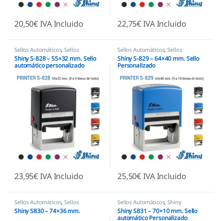
20,50
€
IVA Incluido
22,75
€
IVA Incluido
Sellos Automáticos
,
Sellos
Sellos Automáticos
,
Sellos
empresas
,
Shiny
empresas
,
Shiny
Shiny S-828 – 55×32 mm. Sello
Shiny S-829 – 64×40 mm. Sello
automático personalizado
Personalizado
23,95
€
IVA Incluido
25,50
€
IVA Incluido
Sellos Automáticos
,
Sellos
Sellos Automáticos
,
Shiny
empresas
,
Shiny
Shiny S830 – 74×36 mm.
Shiny S831 – 70×10 mm. Sello
automático Personalizado