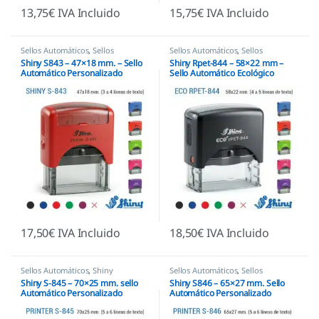
13,75
€
IVA Incluido
15,75
€
IVA Incluido
Sellos Automáticos
,
Sellos
Sellos Automáticos
,
Sellos
empresas
,
Shiny
empresas
,
Shiny
Shiny S843 – 47×18 mm. – Sello
Shiny Rpet-844 – 58×22 mm –
Automático Personalizado
Sello Automático Ecológico
17,50
€
IVA Incluido
18,50
€
IVA Incluido
Sellos Automáticos
,
Shiny
Sellos Automáticos
,
Sellos
empresas
,
Shiny
Shiny S-845 – 70×25 mm. sello
Shiny S846 – 65×27 mm. Sello
Automático Personalizado
Automático Personalizado