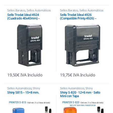
Sellos Baratos
,
Sellos Automáticos
Sellos Baratos
,
Sellos Automáticos
Sello Trodat Ideal 4924
Sello Trodat Ideal 4926
(Cuadrado 40x40mm) –
(Compatible Printy 4926) –
Compatible Printy 4924
74x36mm
19,50
€
IVA Incluido
19,75
€
IVA Incluido
Sellos Automáticos
,
Shiny
Sellos Automáticos
,
Shiny
Shiny S815 – 15×8 mm.
Shiny S-820 · 12×6 mm · Sello
Mini con Tapa