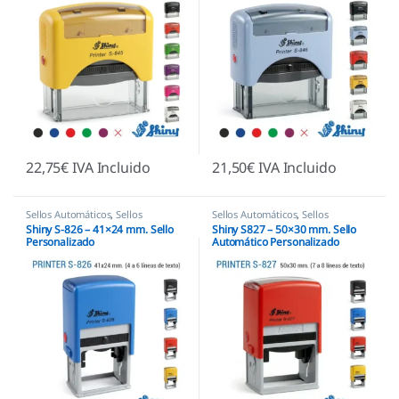
22,75
€
IVA Incluido
21,50
€
IVA Incluido
Sellos Automáticos
,
Sellos
Sellos Automáticos
,
Sellos
empresas
,
Shiny
empresas
,
Shiny
Shiny S-826 – 41×24 mm. Sello
Shiny S827 – 50×30 mm. Sello
Personalizado
Automático Personalizado