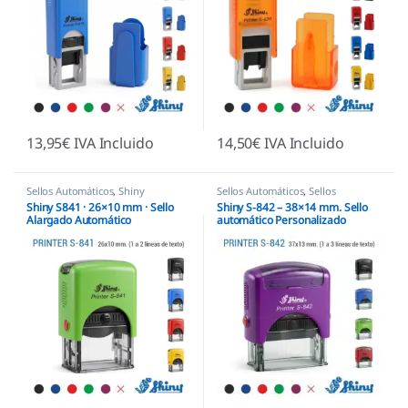
13,95
€
IVA Incluido
14,50
€
IVA Incluido
Sellos Automáticos
,
Shiny
Sellos Automáticos
,
Sellos
empresas
,
Shiny
Shiny S841 · 26×10 mm · Sello
Shiny S-842 – 38×14 mm. Sello
Alargado Automático
automático Personalizado