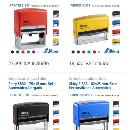
27,30
€
IVA Incluido
18,50
€
IVA Incluido
Sellos Automáticos
,
Sellos
Sellos Automáticos
,
Sellos
empresas
,
Shiny
empresas
,
Shiny
Shiny S832 – 75×15 mm. Sello
Shiny S-833 – 82×25 mm. Sello
Automático Alargado
Personalizado Automático