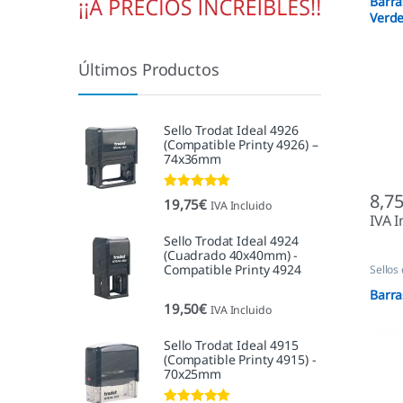
Barra
Verde
Últimos Productos
Sello Trodat Ideal 4926
(Compatible Printy 4926) –
74x36mm
8,7
Valorado con
19,75
€
IVA Incluido
5.00
de 5
IVA I
Sello Trodat Ideal 4924
(Cuadrado 40x40mm) -
Compatible Printy 4924
Sellos
Barra
19,50
€
IVA Incluido
Sello Trodat Ideal 4915
(Compatible Printy 4915) -
70x25mm