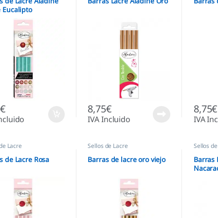
s de Lacre Aladine
Barras Lacre Aladine Oro
Barras 
 Eucalipto
5
€
8,75
€
8,75
€
ncluido
IVA Incluido
IVA In
 de Lacre
Sellos de Lacre
Sellos de
s de Lacre Rosa
Barras de lacre oro viejo
Barras 
Nacara