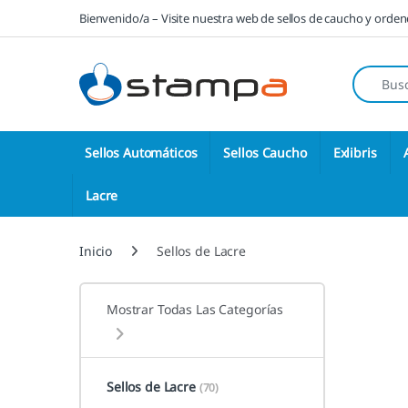
Saltar a la navegación
Saltar al contenido
Bienvenido/a – Visite nuestra web de sellos de caucho y orde
Búsqueda
Sellos Automáticos
Sellos Caucho
Exlibris
Lacre
Inicio
Sellos de Lacre
Mostrar Todas Las Categorías
Sellos de Lacre
(70)