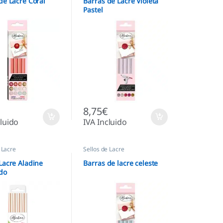
de Lacre Coral
Barras de Lacre Violeta
Pastel
8,75
€
cluido
IVA Incluido
 Lacre
Sellos de Lacre
Lacre Aladine
Barras de lacre celeste
do