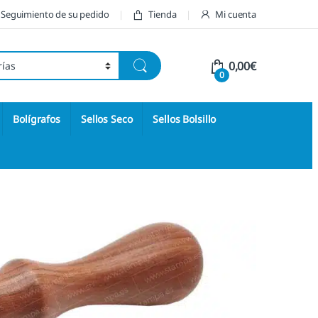
Seguimiento de su pedido
Tienda
Mi cuenta
0,00
€
0
Bolígrafos
Sellos Seco
Sellos Bolsillo