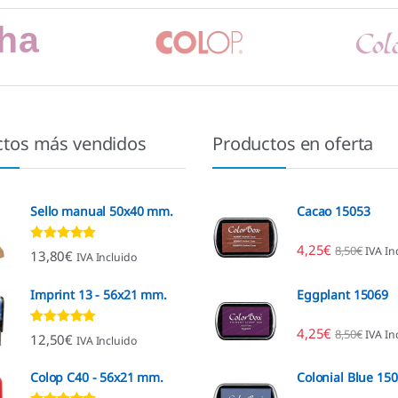
ctos más vendidos
Productos en oferta
Sello manual 50x40 mm.
Cacao 15053
4,25
€
8,50
€
IVA In
Valorado con
13,80
€
IVA Incluido
4.80
de 5
Imprint 13 - 56x21 mm.
Eggplant 15069
4,25
€
8,50
€
IVA In
Valorado con
12,50
€
IVA Incluido
4.96
de 5
Colop C40 - 56x21 mm.
Colonial Blue 15