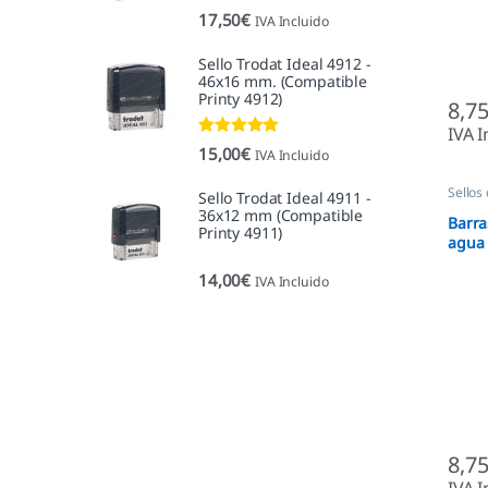
Valorado con
17,50
€
IVA Incluido
5.00
de 5
Sello Trodat Ideal 4912 -
46x16 mm. (Compatible
Printy 4912)
8,7
IVA I
Valorado con
15,00
€
IVA Incluido
5.00
de 5
Sellos
Sello Trodat Ideal 4911 -
36x12 mm (Compatible
Barra
Printy 4911)
agua
14,00
€
IVA Incluido
8,7
IVA I