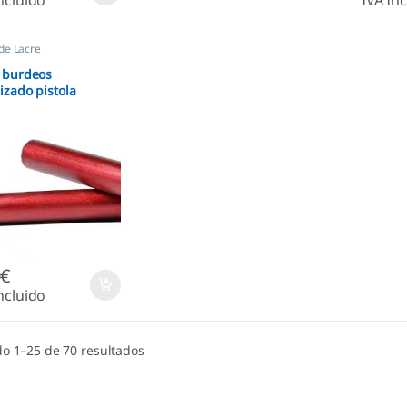
 de Lacre
 burdeos
izado pistola
0
€
ncluido
o 1–25 de 70 resultados