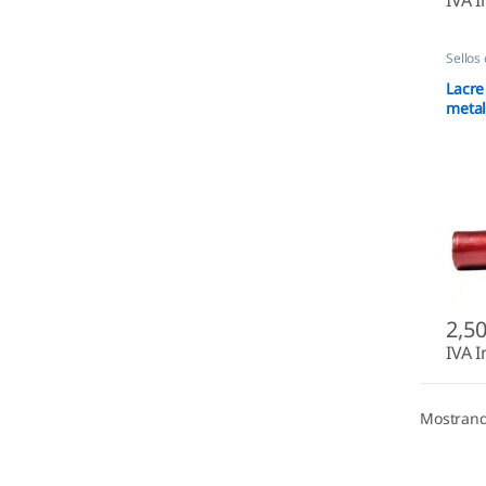
Sellos
Lacre
metal
2,5
IVA I
Mostrand