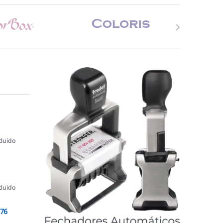
cluido
cluido
076