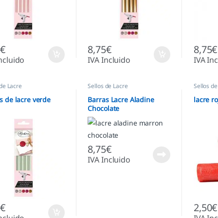
5
€
8,75
€
8,75
€
ncluido
IVA Incluido
IVA In
 de Lacre
Sellos de Lacre
Sellos de
s de lacre verde
Barras Lacre Aladine
lacre ro
Chocolate
8,75
€
IVA Incluido
5
€
2,50
€
ncluido
IVA In