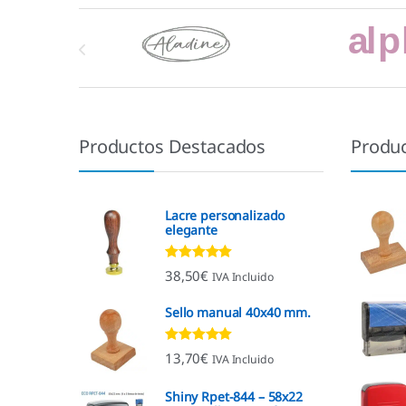
Marcas De Carrusel
Productos Destacados
Produ
Lacre personalizado
elegante
Valorado con
38,50
€
IVA Incluido
4.92
de 5
Sello manual 40x40 mm.
Valorado con
13,70
€
IVA Incluido
4.96
de 5
Shiny Rpet-844 – 58x22