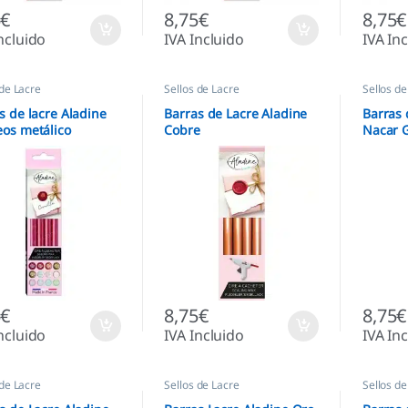
5
€
8,75
€
8,75
€
ncluido
IVA Incluido
IVA In
 de Lacre
Sellos de Lacre
Sellos de
s de lacre Aladine
Barras de Lacre Aladine
Barras 
os metálico
Cobre
Nacar G
5
€
8,75
€
8,75
€
ncluido
IVA Incluido
IVA In
 de Lacre
Sellos de Lacre
Sellos de