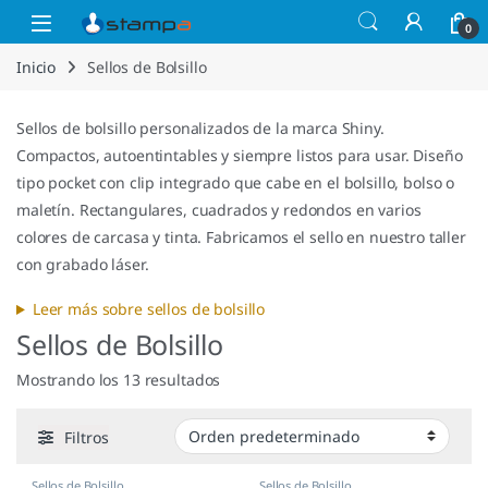
Saltar a la navegación
Saltar al contenido
Open
0
Inicio
Sellos de Bolsillo
Sellos de bolsillo personalizados de la marca Shiny.
Compactos, autoentintables y siempre listos para usar. Diseño
tipo pocket con clip integrado que cabe en el bolsillo, bolso o
maletín. Rectangulares, cuadrados y redondos en varios
colores de carcasa y tinta. Fabricamos el sello en nuestro taller
con grabado láser.
Leer más sobre sellos de bolsillo
Sellos de Bolsillo
Mostrando los 13 resultados
Filtros
Sellos de Bolsillo
Sellos de Bolsillo