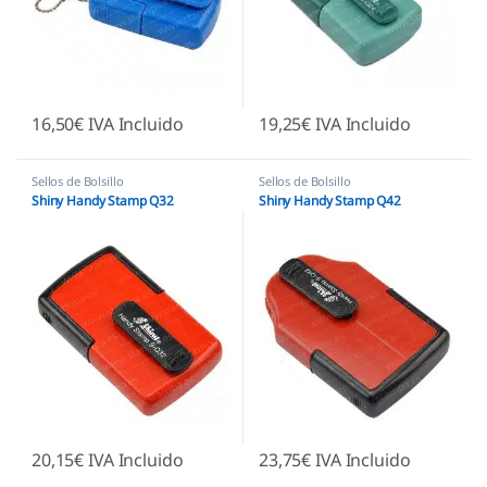
16,50
€
IVA Incluido
19,25
€
IVA Incluido
Sellos de Bolsillo
Sellos de Bolsillo
Shiny Handy Stamp Q32
Shiny Handy Stamp Q42
20,15
€
IVA Incluido
23,75
€
IVA Incluido