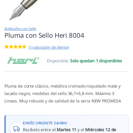
Bolígrafos con Sello
Pluma con Sello Heri 8004
(
1
valoración de cliente)
Valorado con
1
5.00
de 5 en
Disponible:
Solo quedan 1 disponibles
base a
valoración de
un cliente
Pluma de corte clásico, metálico cromado niquelado mate y
lacado negro, medidas del sello 36,7×6,8 mm. Máximo 3
Lineas. Muy robusto y de calidad de la seria NEW PROMESA
ENVÍO URGENTE 24/48H
Recíbelo entre el
Martes 11
y el
Miércoles 12 de