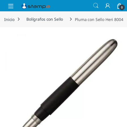
Saltar a la navegación
Saltar al contenido
Open
0
Inicio
Bolígrafos con Sello
Pluma con Sello Heri 8004