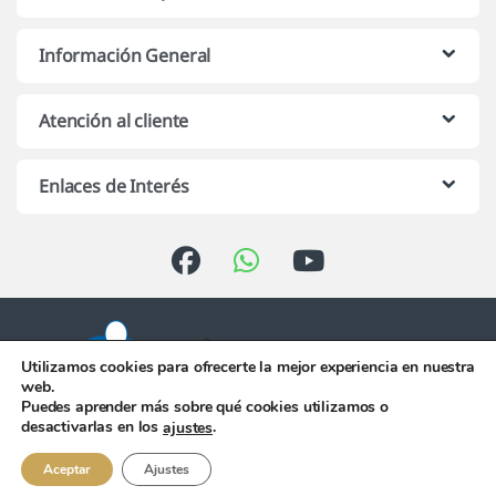
Información General
Atención al cliente
Enlaces de Interés
Utilizamos cookies para ofrecerte la mejor experiencia en nuestra
web.
Puedes aprender más sobre qué cookies utilizamos o
Atención telefónica de 10:00 h.
desactivarlas en los
.
ajustes
a 13:00 h. de Lunes a Viernes
956 344 058
Aceptar
Ajustes