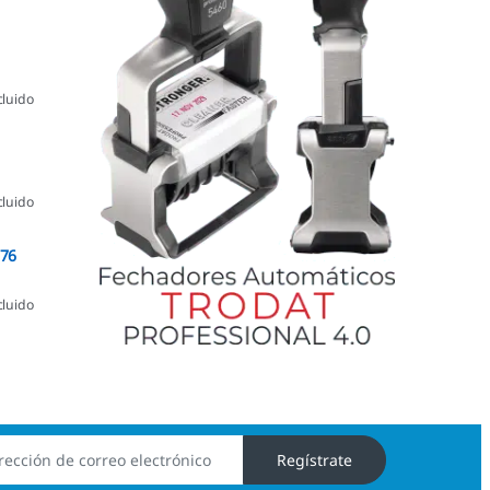
cluido
cluido
076
cluido
Regístrate