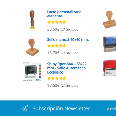
Lacre personalizado
elegante
Valorado con
38,50
€
IVA Incluido
4.92
de 5
Sello manual 40x40 mm.
Valorado con
13,70
€
IVA Incluido
4.96
de 5
Shiny Rpet-844 – 58x22
mm - Sello Automático
Ecológico
Valorado con
18,50
€
IVA Incluido
4.96
de 5
Subscripción Newsletter
...y re