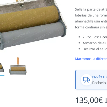
Selle la parte de at
loterías de una form
almohadilla (sin ent
forma continua sin en
2 Rodillos: 1 co
Armazón de alu
Deslizar el sel
Marcamos la diferen
ENVÍO U
Recíbelo 
135,00
€