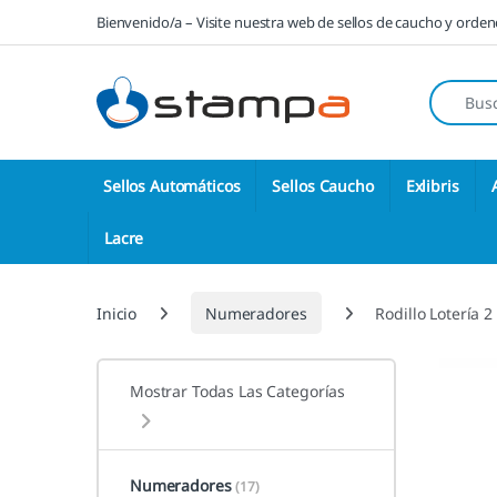
Saltar a la navegación
Saltar al contenido
Bienvenido/a – Visite nuestra web de sellos de caucho y orde
Búsqueda
Sellos Automáticos
Sellos Caucho
Exlibris
Lacre
Inicio
Numeradores
Rodillo Lotería 
Mostrar Todas Las Categorías
Numeradores
(17)