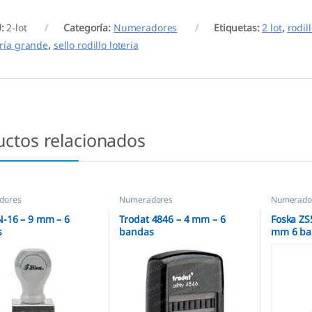
U:
2-lot
Categoría:
Numeradores
Etiquetas:
2 lot
,
rodill
ería grande
,
sello rodillo loteria
uctos relacionados
dores
Numeradores
Numerado
N-16 – 9 mm – 6
Trodat 4846 – 4 mm – 6
Foska Z
s
bandas
mm 6 ba