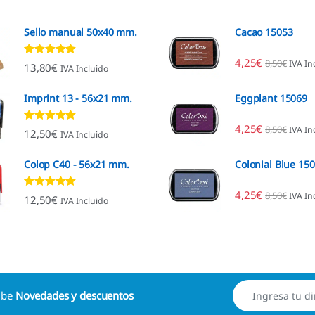
Sello manual 50x40 mm.
Cacao 15053
4,25
€
8,50
€
IVA In
Valorado con
13,80
€
IVA Incluido
4.80
de 5
Imprint 13 - 56x21 mm.
Eggplant 15069
4,25
€
8,50
€
IVA In
Valorado con
12,50
€
IVA Incluido
4.96
de 5
Colop C40 - 56x21 mm.
Colonial Blue 15
4,25
€
8,50
€
IVA In
Valorado con
12,50
€
IVA Incluido
4.88
de 5
cibe
Novedades y descuentos