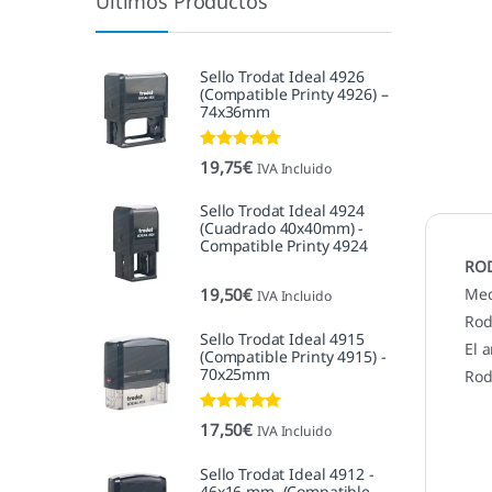
Últimos Productos
Sello Trodat Ideal 4926
(Compatible Printy 4926) –
74x36mm
Valorado con
19,75
€
IVA Incluido
5.00
de 5
Sello Trodat Ideal 4924
(Cuadrado 40x40mm) -
Compatible Printy 4924
ROD
19,50
€
Med
IVA Incluido
Rod
Sello Trodat Ideal 4915
El 
(Compatible Printy 4915) -
70x25mm
Rod
Valorado con
17,50
€
IVA Incluido
5.00
de 5
Sello Trodat Ideal 4912 -
46x16 mm. (Compatible