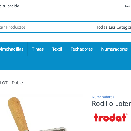
ne su pedido
 de:
Almohadillas
Tintas
Textil
Fechadores
Numeradores
2 LOT – Doble
Numeradores
Rodillo Lote