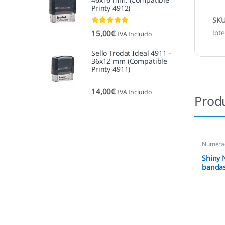
Printy 4912)
SK
Valorado con
lot
15,00
€
IVA Incluido
5.00
de 5
Sello Trodat Ideal 4911 -
36x12 mm (Compatible
Printy 4911)
14,00
€
IVA Incluido
Prod
Numera
Shiny 
banda