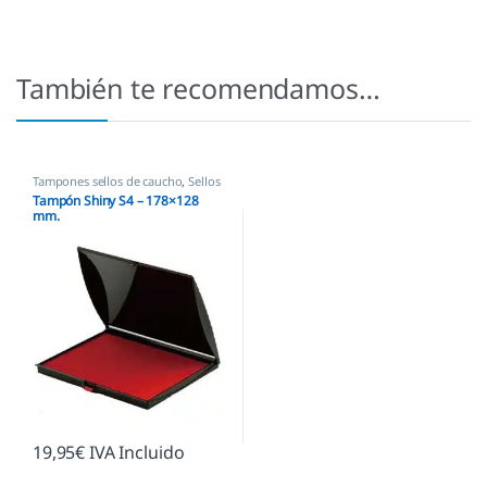
También te recomendamos…
Tampones sellos de caucho
,
Sellos
empresas
Tampón Shiny S4 – 178×128
mm.
19,95
€
IVA Incluido