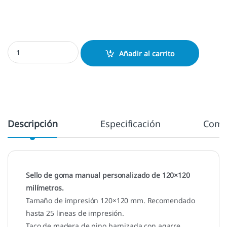
Sello manual 120x120 mm. cantidad
Añadir al carrito
Descripción
Especificación
Come
Sello de goma manual personalizado de 120×120
milímetros.
Tamaño de impresión 120×120 mm. Recomendado
hasta 25 lineas de impresión.
Taco de madera de pino barnizada con agarre