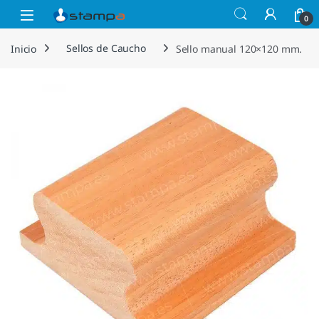
Saltar a la navegación
Saltar al contenido
Open
0
Inicio
Sellos de Caucho
Sello manual 120×120 mm.