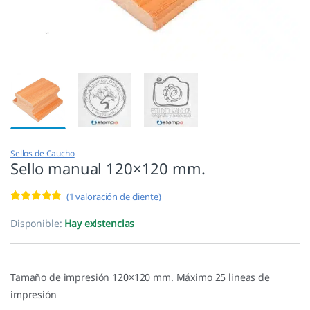
Sellos de Caucho
Sello manual 120×120 mm.
(
1
valoración de cliente)
Valorado con
1
5.00
de 5 en
Disponible:
Hay existencias
base a
valoración de
un cliente
Tamaño de impresión 120×120 mm. Máximo 25 lineas de
impresión