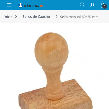
Saltar a la navegación
Saltar al contenido
Open
0
Inicio
Sellos de Caucho
Sello manual 60×30 mm.