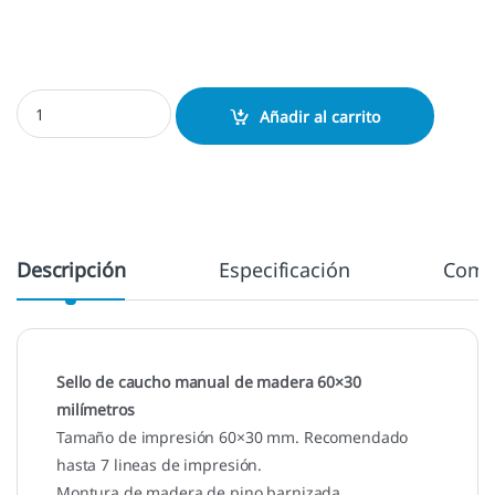
Sello manual 60x30 mm. cantidad
Añadir al carrito
Descripción
Especificación
Come
Sello de caucho manual de madera 60×30
milímetros
Tamaño de impresión 60×30 mm. Recomendado
hasta 7 lineas de impresión.
Montura de madera de pino barnizada.