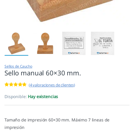
Sellos de Caucho
Sello manual 60×30 mm.
(
4
valoraciones de clientes)
Valorado con
4
5.00
de 5 en
Disponible:
Hay existencias
base a
valoracione
s de
clientes
Tamaño de impresión 60×30 mm. Máximo 7 lineas de
impresión