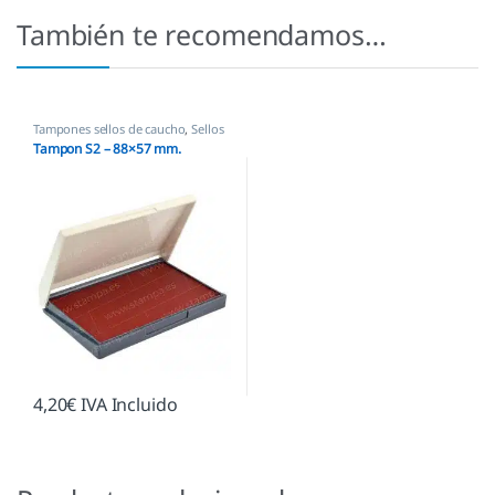
También te recomendamos…
Tampones sellos de caucho
,
Sellos
empresas
Tampon S2 – 88×57 mm.
4,20
€
IVA Incluido