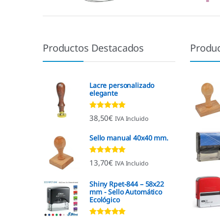
Productos Destacados
Produ
Lacre personalizado
elegante
Valorado con
38,50
€
IVA Incluido
4.92
de 5
Sello manual 40x40 mm.
Valorado con
13,70
€
IVA Incluido
4.96
de 5
Shiny Rpet-844 – 58x22
mm - Sello Automático
Ecológico