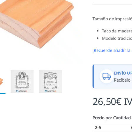
a
valoracione
s de
clientes
Tamaño de impresió
Taco de madera
Modelo tradicio
¡Recuerde añadir la 
ENVÍO U
Recíbelo 
26,50
€
I
Precio por Cantidad
2-5