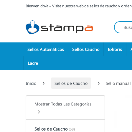
Saltar a la navegación
Saltar al contenido
Bienvenido/a – Visite nuestra web de sellos de caucho y orde
Búsqueda
Sellos Automáticos
Sellos Caucho
Exlibris
Lacre
Inicio
Sellos de Caucho
Sello manual
Mostrar Todas Las Categorías
Sellos de Caucho
(68)