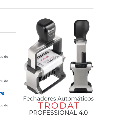
cluido
cluido
076
cluido