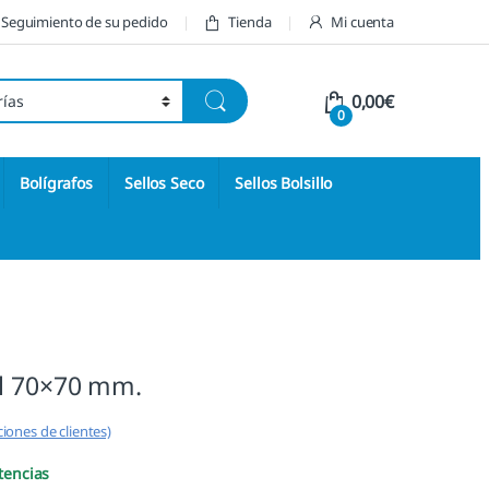
Seguimiento de su pedido
Tienda
Mi cuenta
0,00
€
0
Bolígrafos
Sellos Seco
Sellos Bolsillo
l 70×70 mm.
iones de clientes)
tencias