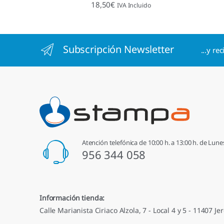
Valorado con
18,50
€
IVA Incluido
4.96
de 5
Subscripción Newsletter
...y re
Atención telefónica de 10:00 h. a 13:00 h. de Lune
956 344 058
Información tienda:
Calle Marianista Ciriaco Alzola, 7 - Local 4 y 5 - 11407 Jer