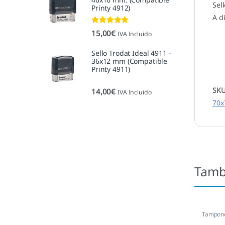
Sel
Printy 4912)
A d
Valorado con
15,00
€
IVA Incluido
5.00
de 5
Sello Trodat Ideal 4911 -
36x12 mm (Compatible
Printy 4911)
SK
14,00
€
IVA Incluido
70x
Tamb
Tampone
empres