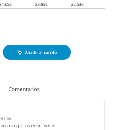
24,65
€
23,85
€
22,53
€
 mm. cantidad
Añadir al carrito
Comentarios
esión.
sión mas precisa y uniforme.