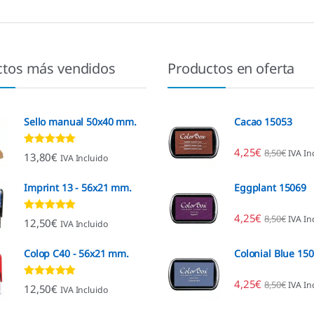
ctos más vendidos
Productos en oferta
Sello manual 50x40 mm.
Cacao 15053
4,25
€
8,50
€
IVA In
Valorado con
13,80
€
IVA Incluido
4.80
de 5
Imprint 13 - 56x21 mm.
Eggplant 15069
4,25
€
8,50
€
IVA In
Valorado con
12,50
€
IVA Incluido
4.96
de 5
Colop C40 - 56x21 mm.
Colonial Blue 15
4,25
€
8,50
€
IVA In
Valorado con
12,50
€
IVA Incluido
4.89
de 5