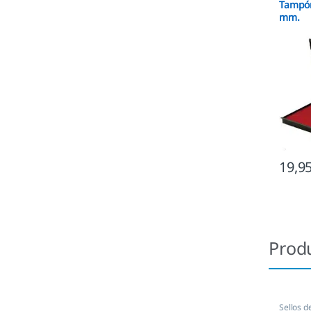
Tampón
mm.
19,9
Prod
Sellos 