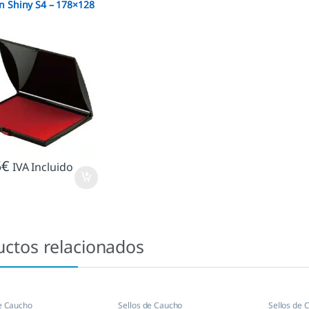
 Shiny S4 – 178×128
5
€
IVA Incluido
uctos relacionados
de Caucho
Sellos de Caucho
Sellos de 