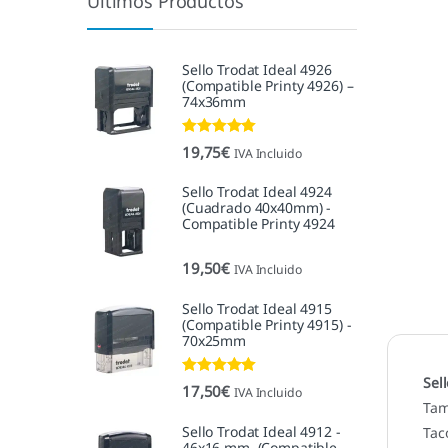
Últimos Productos
Sello Trodat Ideal 4926
(Compatible Printy 4926) –
74x36mm
Valorado con
19,75
€
IVA Incluido
5.00
de 5
Sello Trodat Ideal 4924
(Cuadrado 40x40mm) -
Compatible Printy 4924
19,50
€
IVA Incluido
Sello Trodat Ideal 4915
(Compatible Printy 4915) -
70x25mm
Sel
Valorado con
17,50
€
IVA Incluido
5.00
de 5
Tam
Sello Trodat Ideal 4912 -
Tac
46x16 mm. (Compatible