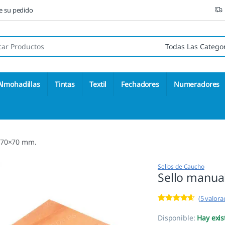
ne su pedido
 de:
Almohadillas
Tintas
Textil
Fechadores
Numeradores
 70×70 mm.
Sellos de Caucho
Sello manua
(
5
valorac
Valorado
5
con
4.40
de
Disponible:
Hay exis
5 en base