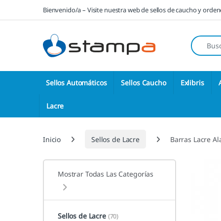
Saltar a la navegación
Saltar al contenido
Bienvenido/a – Visite nuestra web de sellos de caucho y orde
Búsqueda
Sellos Automáticos
Sellos Caucho
Exlibris
Lacre
Inicio
Sellos de Lacre
Barras Lacre Al
Mostrar Todas Las Categorías
Sellos de Lacre
(70)