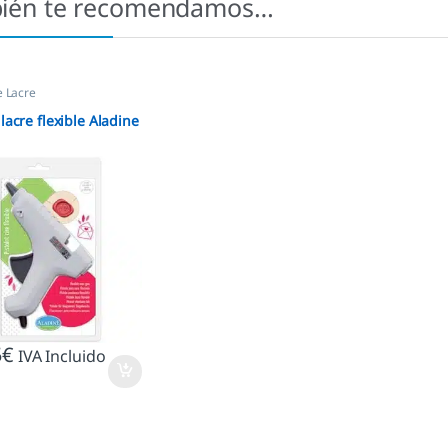
ién te recomendamos…
e Lacre
 lacre flexible Aladine
5
€
IVA Incluido