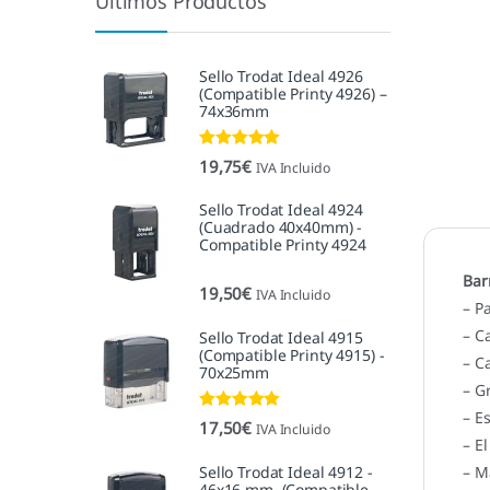
Últimos Productos
Sello Trodat Ideal 4926
(Compatible Printy 4926) –
74x36mm
Valorado con
19,75
€
IVA Incluido
5.00
de 5
Sello Trodat Ideal 4924
(Cuadrado 40x40mm) -
Compatible Printy 4924
Bar
19,50
€
IVA Incluido
– P
– C
Sello Trodat Ideal 4915
(Compatible Printy 4915) -
– C
70x25mm
– G
– E
Valorado con
17,50
€
IVA Incluido
5.00
de 5
– E
Sello Trodat Ideal 4912 -
– M
46x16 mm. (Compatible