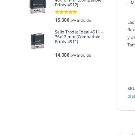
– M
Printy 4912)
Valorado con
15,00
€
IVA Incluido
Las
5.00
de 5
fle
Sello Trodat Ideal 4911 -
36x12 mm (Compatible
y d
Printy 4911)
Tam
14,00
€
IVA Incluido
SK
pla