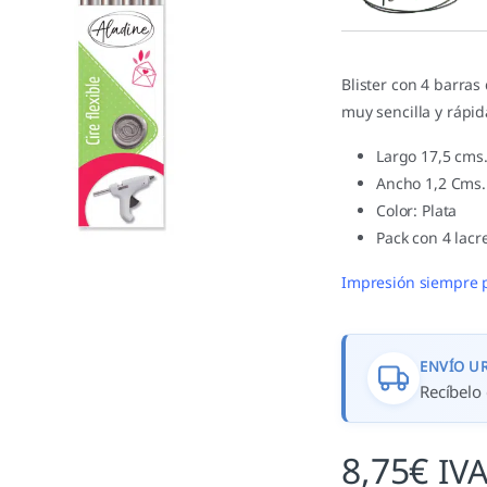
valoracione
s de
clientes
Blister con 4 barras
muy sencilla y rápid
Largo 17,5 cms
Ancho 1,2 Cms.
Color: Plata
Pack con 4 lacr
Impresión siempre 
ENVÍO U
Recíbelo 
8,75
€
IVA