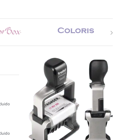
cluido
cluido