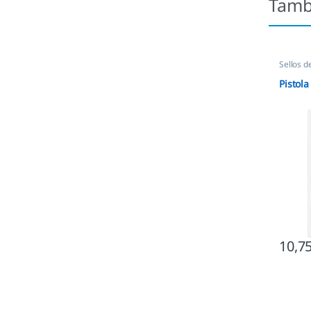
Tamb
Sellos d
Pistola
10,7