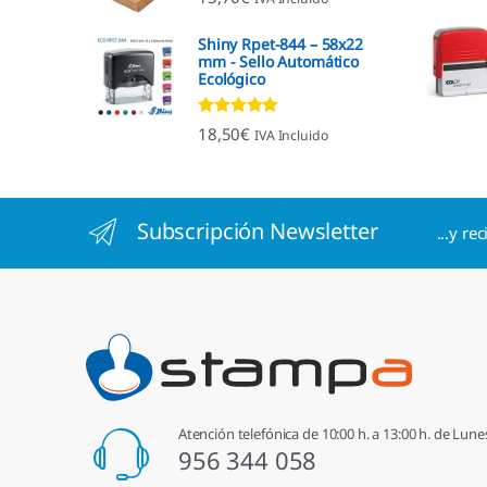
4.96
de 5
Shiny Rpet-844 – 58x22
mm - Sello Automático
Ecológico
Valorado con
18,50
€
IVA Incluido
4.96
de 5
Subscripción Newsletter
...y re
Atención telefónica de 10:00 h. a 13:00 h. de Lune
956 344 058