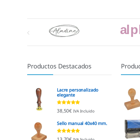
Marcas De Carrusel
Productos Destacados
Produ
Lacre personalizado
elegante
Valorado con
38,50
€
IVA Incluido
4.92
de 5
Sello manual 40x40 mm.
Valorado con
13,70
€
IVA Incluido