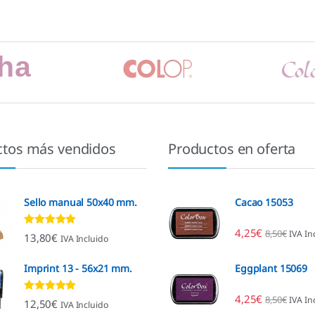
ctos más vendidos
Productos en oferta
Sello manual 50x40 mm.
Cacao 15053
4,25
€
8,50
€
IVA In
Valorado con
13,80
€
IVA Incluido
4.80
de 5
Imprint 13 - 56x21 mm.
Eggplant 15069
4,25
€
8,50
€
IVA In
Valorado con
12,50
€
IVA Incluido
4.96
de 5