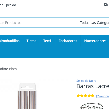
ne su pedido
 de:
Almohadillas
Tintas
Textil
Fechadores
Numeradores
adine Plata
Sellos de Lacre
Barras Lacre
(
2
valorac
Valorado con
2
5.00
de 5 en
base a