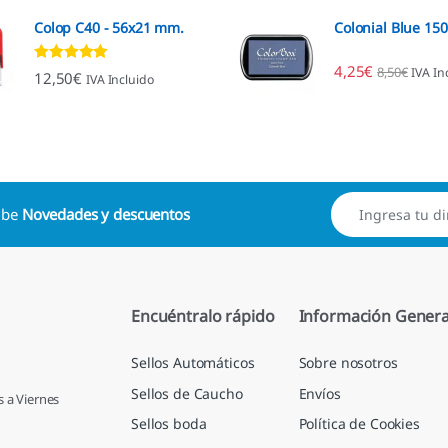
Colop C40 - 56x21 mm.
Colonial Blue 15
4,25
€
8,50
€
IVA In
Valorado con
12,50
€
IVA Incluido
4.88
de 5
cibe
Novedades y descuentos
Encuéntralo rápido
Información Genera
Sellos Automáticos
Sobre nosotros
Sellos de Caucho
Envíos
s a Viernes
Sellos boda
Política de Cookies