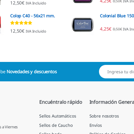
4,25
€
8,50
€
IVA In
Valorado con
12,50
€
IVA Incluido
4.96
de 5
Colop C40 - 56x21 mm.
Colonial Blue 15
4,25
€
8,50
€
IVA In
Valorado con
12,50
€
IVA Incluido
4.89
de 5
cibe
Novedades y descuentos
Encuéntralo rápido
Información Genera
Sellos Automáticos
Sobre nosotros
Sellos de Caucho
Envíos
s a Viernes