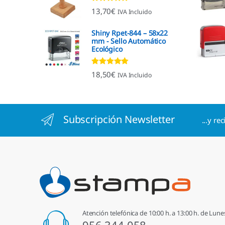
Valorado con
13,70
€
IVA Incluido
4.96
de 5
Shiny Rpet-844 – 58x22
mm - Sello Automático
Ecológico
Valorado con
18,50
€
IVA Incluido
4.96
de 5
Subscripción Newsletter
...y re
Atención telefónica de 10:00 h. a 13:00 h. de Lune