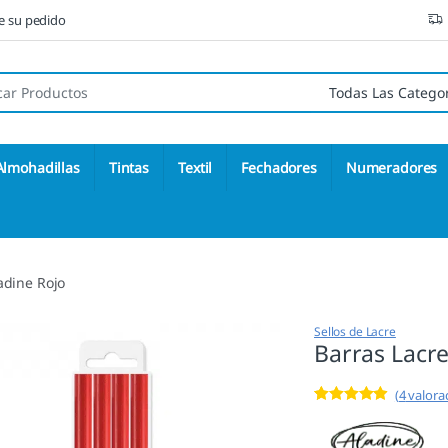
ne su pedido
 de:
Almohadillas
Tintas
Textil
Fechadores
Numeradores
adine Rojo
Sellos de Lacre
Barras Lacre
(
4
valorac
Valorado con
4
4.75
de 5 en
base a