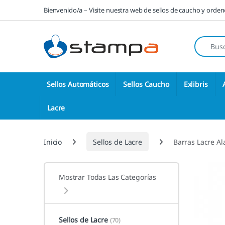
Saltar a la navegación
Saltar al contenido
Bienvenido/a – Visite nuestra web de sellos de caucho y orde
Búsqueda
Sellos Automáticos
Sellos Caucho
Exlibris
Lacre
Inicio
Sellos de Lacre
Barras Lacre Al
Mostrar Todas Las Categorías
Sellos de Lacre
(70)