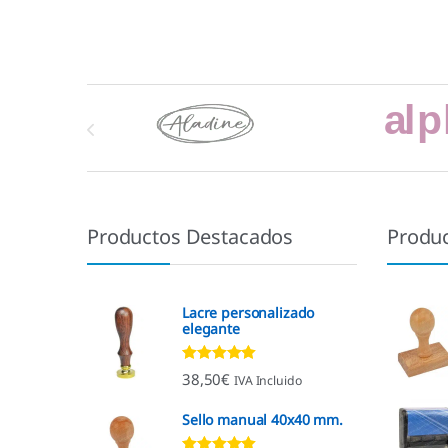
Marcas De Carrusel
Productos Destacados
Produ
Lacre personalizado
elegante
Valorado con
38,50
€
IVA Incluido
4.92
de 5
Sello manual 40x40 mm.