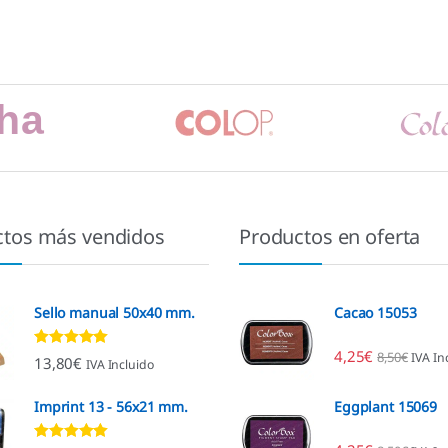
ctos más vendidos
Productos en oferta
Sello manual 50x40 mm.
Cacao 15053
4,25
€
8,50
€
IVA In
Valorado con
13,80
€
IVA Incluido
4.80
de 5
Imprint 13 - 56x21 mm.
Eggplant 15069