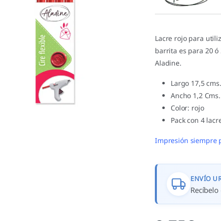
valoracione
s de
clientes
Lacre rojo para util
barrita es para 20 ó
Aladine.
Largo 17,5 cms
Ancho 1,2 Cms.
Color: rojo
Pack con 4 lacr
Impresión siempre 
ENVÍO U
Recíbelo 