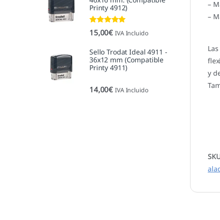
– M
Printy 4912)
– M
Valorado con
15,00
€
IVA Incluido
5.00
de 5
Las
Sello Trodat Ideal 4911 -
36x12 mm (Compatible
fle
Printy 4911)
y d
Tam
14,00
€
IVA Incluido
SK
ala