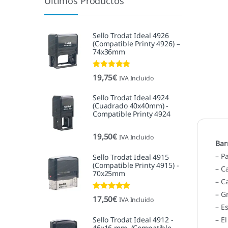
Últimos Productos
Sello Trodat Ideal 4926
(Compatible Printy 4926) –
74x36mm
Valorado con
19,75
€
IVA Incluido
5.00
de 5
Sello Trodat Ideal 4924
(Cuadrado 40x40mm) -
Compatible Printy 4924
19,50
€
IVA Incluido
Bar
– P
Sello Trodat Ideal 4915
(Compatible Printy 4915) -
– C
70x25mm
– C
– G
Valorado con
17,50
€
IVA Incluido
5.00
de 5
– E
Sello Trodat Ideal 4912 -
– E
46x16 mm. (Compatible