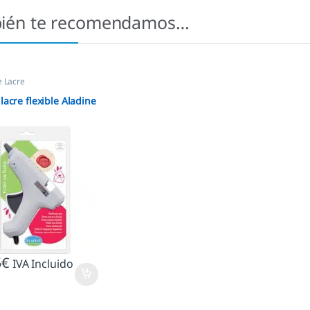
ién te recomendamos…
e Lacre
 lacre flexible Aladine
5
€
IVA Incluido