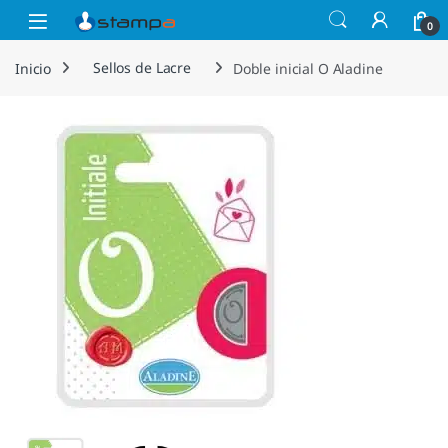
Saltar a la navegación
Saltar al contenido
Open
0
Inicio
Sellos de Lacre
Doble inicial O Aladine