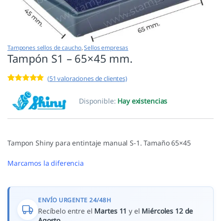
Tampones sellos de caucho
,
Sellos empresas
Tampón S1 – 65×45 mm.
(
51
valoraciones de clientes)
Valorado con
51
4.94
de 5 en
Disponible:
Hay existencias
base a
valoracione
s de
clientes
Tampon Shiny para entintaje manual S-1. Tamaño 65×45
Marcamos la diferencia
ENVÍO URGENTE 24/48H
Recíbelo entre el
Martes 11
y el
Miércoles 12 de
Agosto