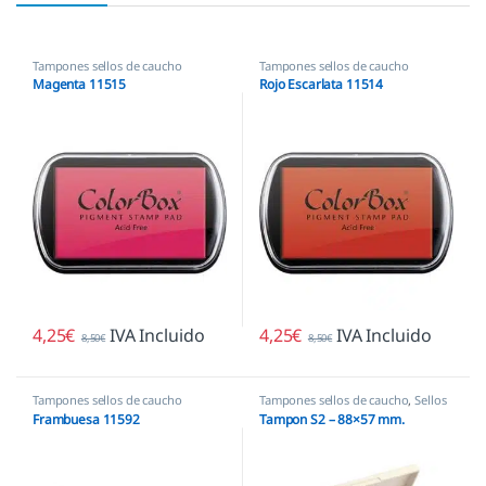
Tampones sellos de caucho
Tampones sellos de caucho
Magenta 11515
Rojo Escarlata 11514
4,25
€
IVA Incluido
4,25
€
IVA Incluido
8,50
€
8,50
€
Tampones sellos de caucho
Tampones sellos de caucho
,
Sellos
empresas
Frambuesa 11592
Tampon S2 – 88×57 mm.