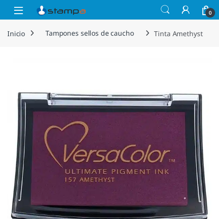
Saltar a la navegación
Saltar al contenido
Open
0
Inicio
Tampones sellos de caucho
Tinta Amethyst