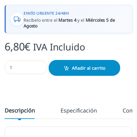
ENVÍO URGENTE 24/48H
Recíbelo entre el
Martes 4
y el
Miércoles 5 de
Agosto
6,80
€
IVA Incluido
Tinta Amethyst cantidad
Añadir al carrito
Descripción
Especificación
Come