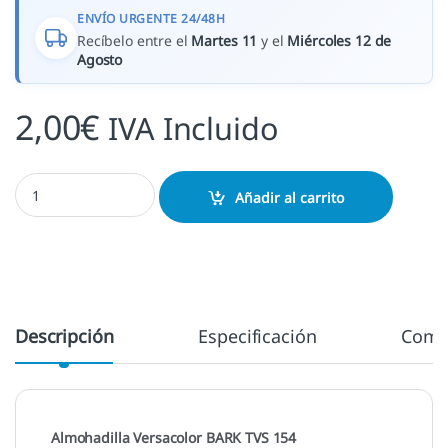
ENVÍO URGENTE 24/48H
Recíbelo entre el
Martes 11
y el
Miércoles 12 de
Agosto
2,00
€
IVA Incluido
Bark - TVS 154 cantidad
Añadir al carrito
Descripción
Especificación
Come
Almohadilla Versacolor BARK TVS 154