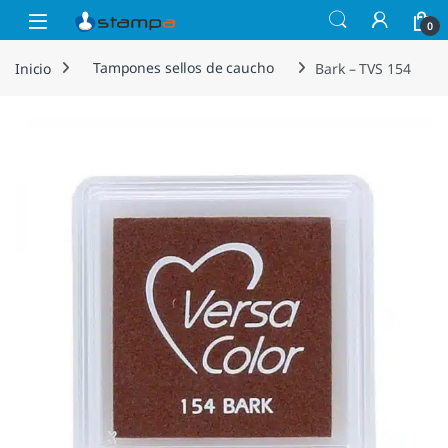
Saltar a la navegación
Saltar al contenido
Open
0
Inicio
Tampones sellos de caucho
Bark – TVS 154