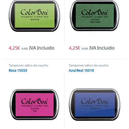
4,25
€
IVA Incluido
4,25
€
IVA Incluido
8,50
€
8,50
€
Tampones sellos de caucho
Tampones sellos de caucho
Rosa 15033
Azul Real 15018