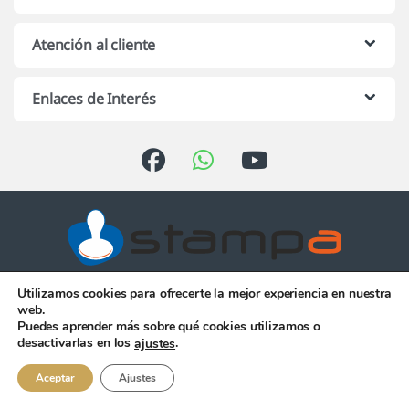
Atención al cliente
Enlaces de Interés
Utilizamos cookies para ofrecerte la mejor experiencia en nuestra
Atención telefónica de 10:00 h.
web.
a 13:00 h. de Lunes a Viernes
Puedes aprender más sobre qué cookies utilizamos o
956 344 058
desactivarlas en los
.
ajustes
Aceptar
Ajustes