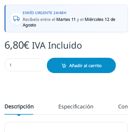
ENVÍO URGENTE 24/48H
Recíbelo entre el
Martes 11
y el
Miércoles 12 de
Agosto
6,80
€
IVA Incluido
Tinta Fresh Green cantidad
Añadir al carrito
Descripción
Especificación
Come