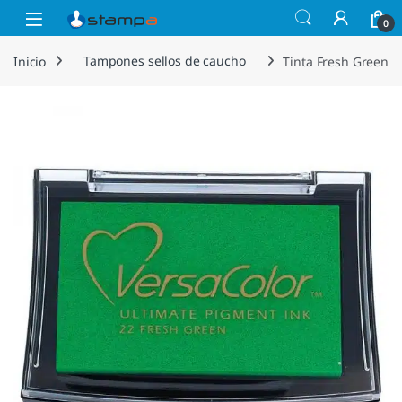
Saltar a la navegación
Saltar al contenido
Open
0
Inicio
Tampones sellos de caucho
Tinta Fresh Green