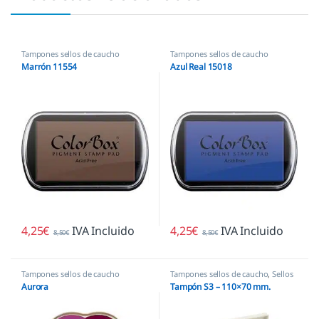
Tampones sellos de caucho
Tampones sellos de caucho
Marrón 11554
Azul Real 15018
4,25
€
IVA Incluido
4,25
€
IVA Incluido
8,50
€
8,50
€
Tampones sellos de caucho
Tampones sellos de caucho
,
Sellos
empresas
Aurora
Tampón S3 – 110×70 mm.