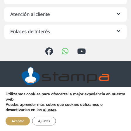
Atención al cliente
Enlaces de Interés
Utilizamos cookies para ofrecerte la mejor experiencia en nuestra
Atención telefónica de 10:00 h.
web.
a 13:00 h. de Lunes a Viernes
Puedes aprender más sobre qué cookies utilizamos o
956 344 058
desactivarlas en los
.
ajustes
Aceptar
Ajustes