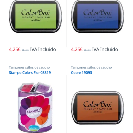
4,25
€
IVA Incluido
4,25
€
IVA Incluido
8,50
€
8,50
€
Tampones sellos de caucho
Tampones sellos de caucho
Stampo Colors Flor 03319
Cobre 19093