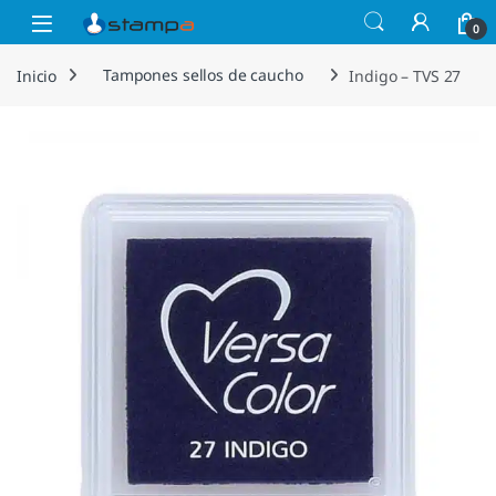
Saltar a la navegación
Saltar al contenido
Open
0
Inicio
Tampones sellos de caucho
Indigo – TVS 27