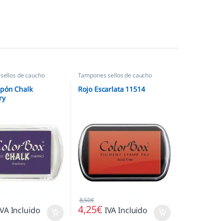
sellos de caucho
Tampones sellos de caucho
pón Chalk
Rojo Escarlata 11514
ry
8,50
€
4,25
€
IVA Incluido
IVA Incluido