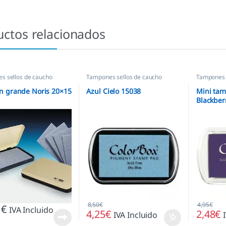
uctos relacionados
s sellos de caucho
Tampones sellos de caucho
Tampones 
 grande Noris 20×15
Azul Cielo 15038
Mini tam
Blackber
8,50
€
4,95
€
1
€
IVA Incluido
4,25
€
2,48
€
IVA Incluido