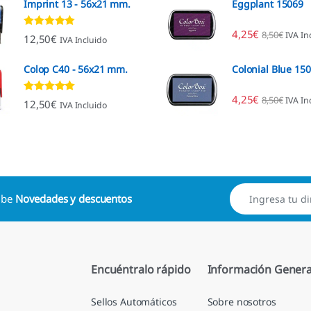
Imprint 13 - 56x21 mm.
Eggplant 15069
4,25
€
8,50
€
IVA In
Valorado con
12,50
€
IVA Incluido
4.96
de 5
Colop C40 - 56x21 mm.
Colonial Blue 15
4,25
€
8,50
€
IVA In
Valorado con
12,50
€
IVA Incluido
4.89
de 5
cibe
Novedades y descuentos
Encuéntralo rápido
Información Genera
Sellos Automáticos
Sobre nosotros