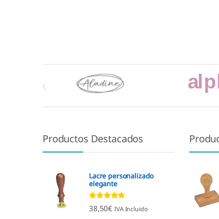
Marcas De Carrusel
Productos Destacados
Produ
Lacre personalizado
elegante
Valorado con
38,50
€
IVA Incluido
4.92
de 5