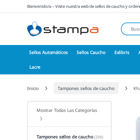
Saltar a la navegación
Saltar al contenido
Bienvenido/a – Visite nuestra web de sellos de caucho y orde
Búsqueda
Sellos Automáticos
Sellos Caucho
Exlibris
Lacre
Inicio
Tampones sellos de caucho
Kha
Mostrar Todas Las Categorías
Tampones sellos de caucho
(256)