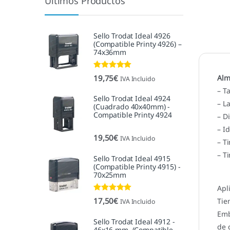
Últimos Productos
Sello Trodat Ideal 4926
(Compatible Printy 4926) –
74x36mm
Valorado con
19,75
€
Alm
IVA Incluido
5.00
de 5
– T
Sello Trodat Ideal 4924
– L
(Cuadrado 40x40mm) -
Compatible Printy 4924
– D
– I
19,50
€
IVA Incluido
– T
– T
Sello Trodat Ideal 4915
(Compatible Printy 4915) -
70x25mm
Apl
Valorado con
17,50
€
Tie
IVA Incluido
5.00
de 5
Emb
Sello Trodat Ideal 4912 -
de 
46x16 mm. (Compatible