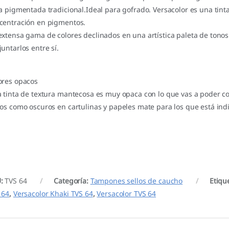
ta pigmentada tradicional.Ideal para gofrado. Versacolor es una tint
centración en pigmentos.
extensa gama de colores declinados en una artística paleta de tonos
juntarlos entre sí.
ores opacos
a tinta de textura mantecosa es muy opaca con lo que vas a poder c
ros como oscuros en cartulinas y papeles mate para los que está in
U:
TVS 64
Categoría:
Tampones sellos de caucho
Etiqu
 64
,
Versacolor Khaki TVS 64
,
Versacolor TVS 64