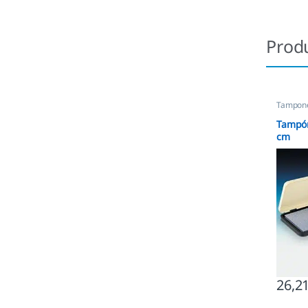
Prod
Tampone
Tampón
cm
26,2