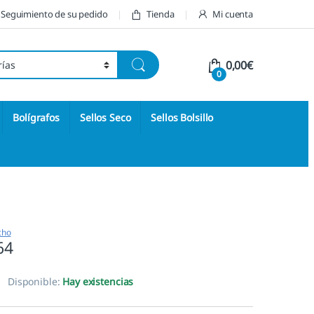
Seguimiento de su pedido
Tienda
Mi cuenta
0,00
€
0
Bolígrafos
Sellos Seco
Sellos Bolsillo
cho
64
Disponible:
Hay existencias