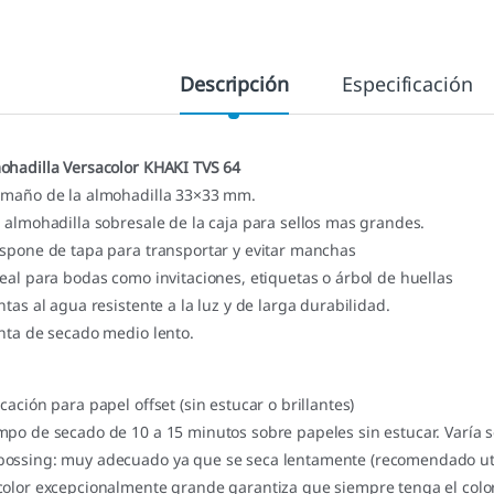
Descripción
Especificación
ohadilla Versacolor KHAKI TVS 64
amaño de la almohadilla 33×33 mm.
a almohadilla sobresale de la caja para sellos mas grandes.
ispone de tapa para transportar y evitar manchas
deal para bodas como invitaciones, etiquetas o árbol de huellas
intas al agua resistente a la luz y de larga durabilidad.
inta de secado medio lento.
icación para papel offset (sin estucar o brillantes)
mpo de secado de 10 a 15 minutos sobre papeles sin estucar. Varía 
ossing: muy adecuado ya que se seca lentamente (recomendado util
color excepcionalmente grande garantiza que siempre tenga el color