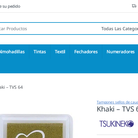
ne su pedido
 de:
Almohadillas
Tintas
Textil
Fechadores
Numeradores
ki – TVS 64
Tampones sellos de cau
Khaki – TVS 