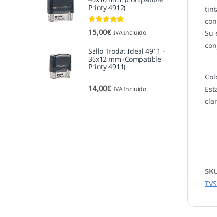
Printy 4912)
tin
con
Valorado con
15,00
€
IVA Incluido
Su 
5.00
de 5
con
Sello Trodat Ideal 4911 -
36x12 mm (Compatible
Printy 4911)
Col
14,00
€
Est
IVA Incluido
cla
SK
TVS