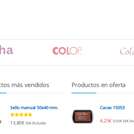
ctos más vendidos
Productos en oferta
Sello manual 50x40 mm.
Cacao 15053
4,25
€
8,50
€
IVA In
Valorado con
13,80
€
IVA Incluido
4.80
de 5