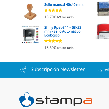
Sello manual 40x40 mm.
Valorado con
13,70
€
IVA Incluido
4.96
de 5
Shiny Rpet-844 – 58x22
mm - Sello Automático
Ecológico
Valorado con
18,50
€
IVA Incluido
4.96
de 5
Subscripción Newsletter
...y re