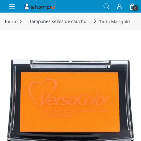
Saltar a la navegación
Saltar al contenido
Open
0
Inicio
Tampones sellos de caucho
Tinta Marigold