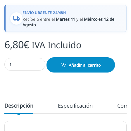
ENVÍO URGENTE 24/48H
Recíbelo entre el
Martes 11
y el
Miércoles 12 de
Agosto
6,80
€
IVA Incluido
Tinta Marigold cantidad
Añadir al carrito
Descripción
Especificación
Come