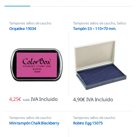
Tampones sellos de caucho
Tampones sellos de caucho
,
Sellos
empresas
Orquidea 15034
Tampón S3 – 110×70 mm.
4,25
€
IVA Incluido
4,90
€
IVA Incluido
8,50
€
Tampones sellos de caucho
Tampones sellos de caucho
Mini tampón Chalk Blackberry
Robins Egg 15075