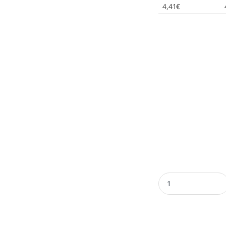
4,41
€
Almohadilla E/Q12 -