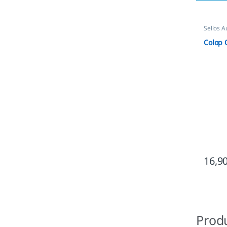
Sellos A
Colop 
16,9
Prod