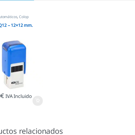
utomáticos
,
Colop
Q12 – 12×12 mm.
0
€
IVA Incluido
uctos relacionados