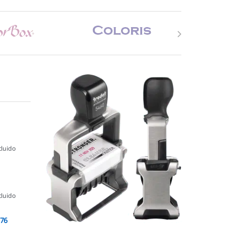
cluido
cluido
076