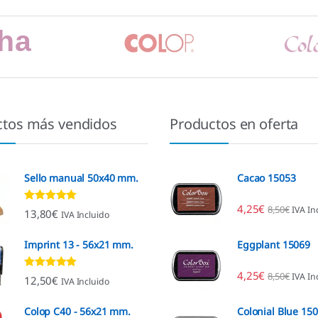
ctos más vendidos
Productos en oferta
Sello manual 50x40 mm.
Cacao 15053
4,25
€
8,50
€
IVA In
Valorado con
13,80
€
IVA Incluido
4.80
de 5
Imprint 13 - 56x21 mm.
Eggplant 15069
4,25
€
8,50
€
IVA In
Valorado con
12,50
€
IVA Incluido
4.96
de 5
Colop C40 - 56x21 mm.
Colonial Blue 15