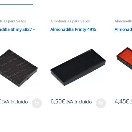
llas para Sellos
Almohadillas para Sellos
Almohadill
icos
,
Almohadillas Shiny
Automáticos
,
Almohadillas Trodat
Automátic
dilla Shiny S827 –
Almohadilla Printy 4915
Almohadi
€
6,50
€
4,45
€
IVA Incluido
IVA Incluido