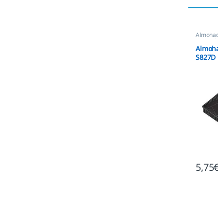
Almohadi
Automát
Almoha
S827D
5,75