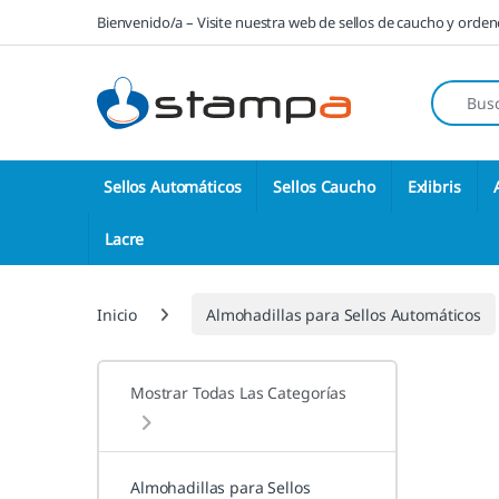
Saltar a la navegación
Saltar al contenido
Bienvenido/a – Visite nuestra web de sellos de caucho y orde
Búsqueda
Sellos Automáticos
Sellos Caucho
Exlibris
Lacre
Inicio
Almohadillas para Sellos Automáticos
Mostrar Todas Las Categorías
Almohadillas para Sellos