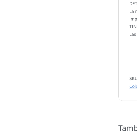
DET
La 
imp
TIN
Las
SK
Col
Tamb