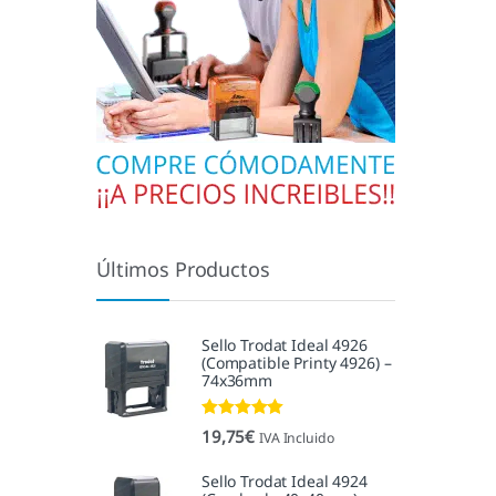
Últimos Productos
Sello Trodat Ideal 4926
(Compatible Printy 4926) –
74x36mm
Valorado con
19,75
€
IVA Incluido
5.00
de 5
Sello Trodat Ideal 4924