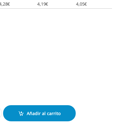
4,28
€
4,19
€
4,05
€
 Colop Q12 cantidad
Añadir al carrito