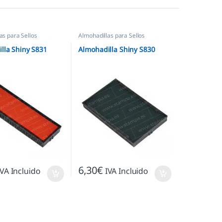
as para Sellos
Almohadillas para Sellos
os
,
Almohadillas Shiny
Automáticos
,
Almohadillas Shiny
lla Shiny S831
Almohadilla Shiny S830
6,30
€
IVA Incluido
IVA Incluido