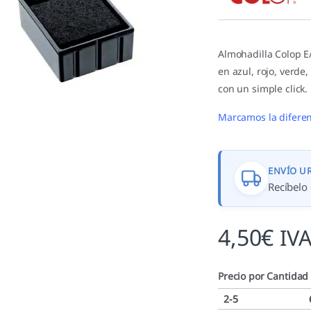
valoracione
s de
clientes
Almohadilla Colop E
en azul, rojo, verde
con un simple click.
Marcamos la diferen
ENVÍO U
Recíbelo 
4,50
€
IVA
Precio por Cantidad
2-5