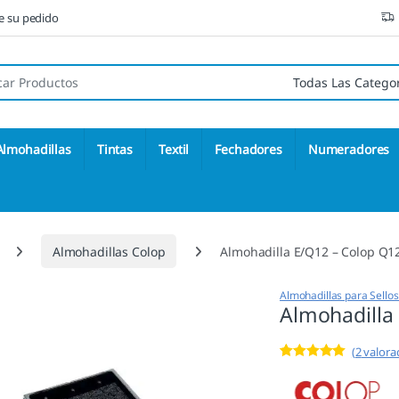
ne su pedido
 de:
Almohadillas
Tintas
Textil
Fechadores
Numeradores
Almohadillas Colop
Almohadilla E/Q12 – Colop Q1
Almohadillas para Sello
Almohadilla
(
2
valorac
Valorado con
2
5.00
de 5 en
base a