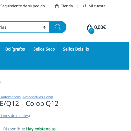
Seguimiento de su pedido
Tienda
Mi cuenta
0,00
€
0
Bolígrafos
Sellos Seco
Sellos Bolsillo
2
s Automáticos
,
Almohadillas Colop
 E/Q12 – Colop Q12
iones de clientes)
Disponible:
Hay existencias