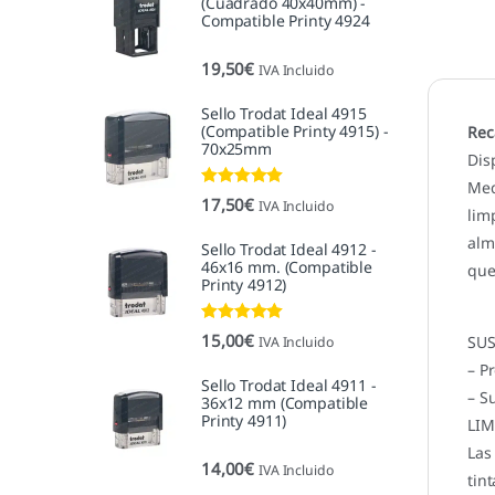
(Cuadrado 40x40mm) -
Compatible Printy 4924
19,50
€
IVA Incluido
Sello Trodat Ideal 4915
(Compatible Printy 4915) -
Rec
70x25mm
Dis
Med
Valorado con
17,50
€
IVA Incluido
lim
5.00
de 5
alm
Sello Trodat Ideal 4912 -
46x16 mm. (Compatible
que
Printy 4912)
Valorado con
15,00
€
SUS
IVA Incluido
5.00
de 5
– P
Sello Trodat Ideal 4911 -
– S
36x12 mm (Compatible
Printy 4911)
LIM
Las
14,00
€
IVA Incluido
tint