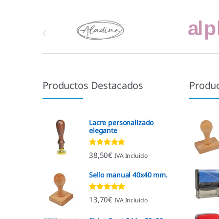
Marcas De Carrusel
Productos Destacados
Produ
Lacre personalizado
elegante
Valorado con
38,50
€
IVA Incluido
4.92
de 5
Sello manual 40x40 mm.
Valorado con
13,70
€
IVA Incluido
4.96
de 5