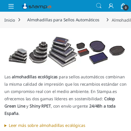
Saltar a la navegación
Saltar al contenido
Open
0
Inicio
Almohadillas para Sellos Automáticos
Almohadil
Las
almohadillas ecológicas
para sellos automáticos combinan
la misma calidad de impresión que los recambios estándar con
un compromiso real con el medio ambiente. En Stampa.es
ofrecemos las dos gamas líderes en sostenibilidad:
Colop
Green Line
y
Shiny RPET
, con envío urgente
24/48h a toda
España
.
Leer más sobre almohadillas ecológicas