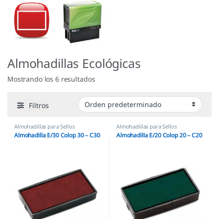
Almohadillas Ecológicas
Mostrando los 6 resultados
Filtros
Almohadillas para Sellos
Almohadillas para Sellos
Automáticos
,
Almohadillas Colop
,
Automáticos
,
Almohadillas Colop
,
Almohadilla E/30 Colop 30 – C30
Almohadilla E/20 Colop 20 – C20
Almohadillas Ecológicas
Almohadillas Ecológicas