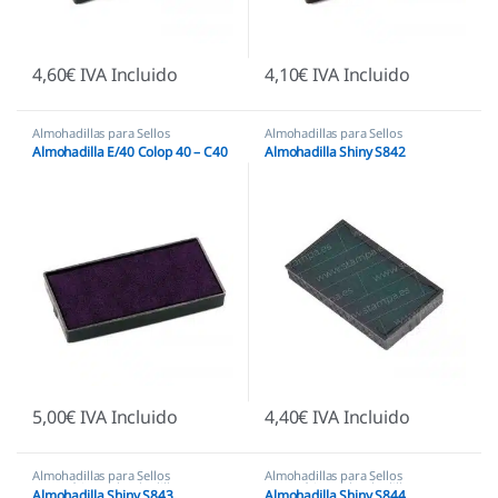
4,60
€
IVA Incluido
4,10
€
IVA Incluido
Almohadillas para Sellos
Almohadillas para Sellos
Automáticos
,
Almohadillas Colop
,
Automáticos
,
Almohadillas
Almohadilla E/40 Colop 40 – C40
Almohadilla Shiny S842
Almohadillas Ecológicas
Ecológicas
,
Almohadillas Shiny
5,00
€
IVA Incluido
4,40
€
IVA Incluido
Almohadillas para Sellos
Almohadillas para Sellos
Automáticos
,
Almohadillas
Automáticos
,
Almohadillas
Almohadilla Shiny S843
Almohadilla Shiny S844