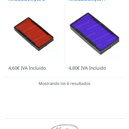
Ecológicas
,
Almohadillas Shiny
Ecológicas
,
Almohadillas Shiny
4,60
€
IVA Incluido
4,80
€
IVA Incluido
Mostrando los 6 resultados
Marcas De Carrusel