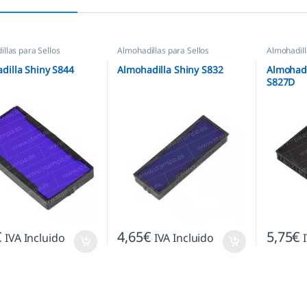
llas para Sellos
Almohadillas para Sellos
Almohadill
icos
,
Almohadillas
Automáticos
,
Almohadillas Shiny
Automátic
cas
,
Almohadillas Shiny
dilla Shiny S844
Almohadilla Shiny S832
Almohadi
S827D
€
4,65
€
5,75
€
IVA Incluido
IVA Incluido