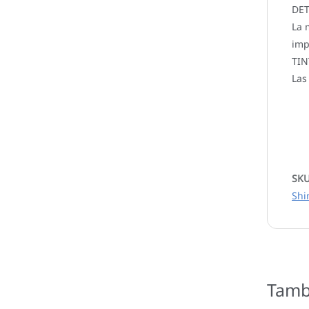
DET
La 
imp
TIN
Las
SK
Shi
Tamb