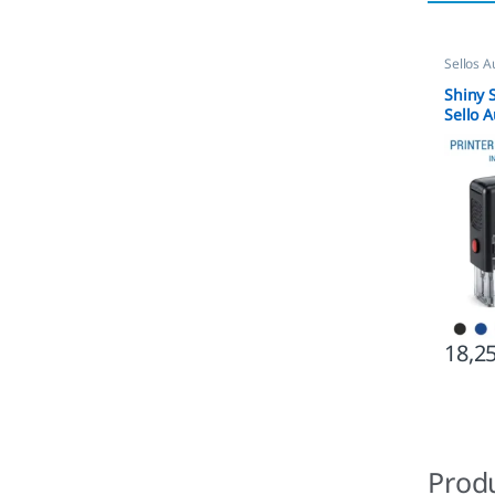
Sellos A
empres
Shiny 
Sello 
18,2
Prod