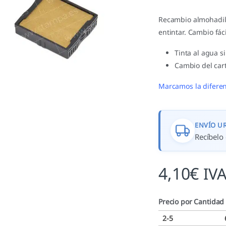
Recambio almohadilla
entintar. Cambio fác
Tinta al agua s
Cambio del cart
Marcamos la diferen
ENVÍO U
Recíbelo 
4,10
€
IVA
Precio por Cantidad
2-5