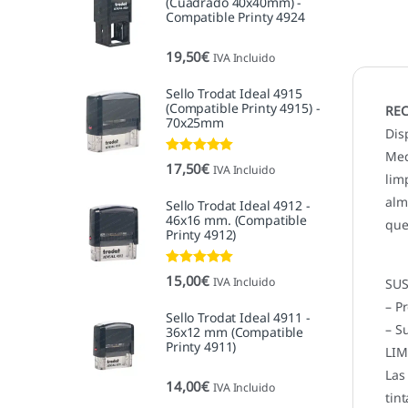
(Cuadrado 40x40mm) -
Compatible Printy 4924
19,50
€
IVA Incluido
Sello Trodat Ideal 4915
(Compatible Printy 4915) -
REC
70x25mm
Dis
Med
Valorado con
17,50
€
IVA Incluido
5.00
de 5
lim
alm
Sello Trodat Ideal 4912 -
46x16 mm. (Compatible
que
Printy 4912)
Valorado con
15,00
€
IVA Incluido
SUS
5.00
de 5
– P
Sello Trodat Ideal 4911 -
– S
36x12 mm (Compatible
Printy 4911)
LIM
Las
14,00
€
IVA Incluido
tint