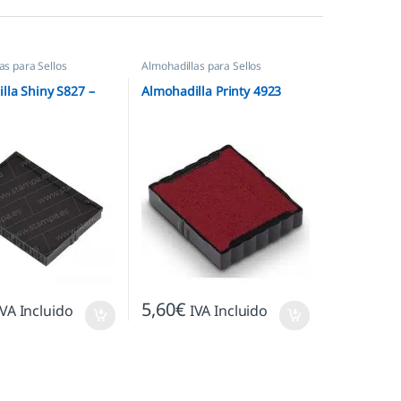
as para Sellos
Almohadillas para Sellos
os
,
Almohadillas Shiny
Automáticos
,
Almohadillas Trodat
lla Shiny S827 –
Almohadilla Printy 4923
5,60
€
IVA Incluido
IVA Incluido