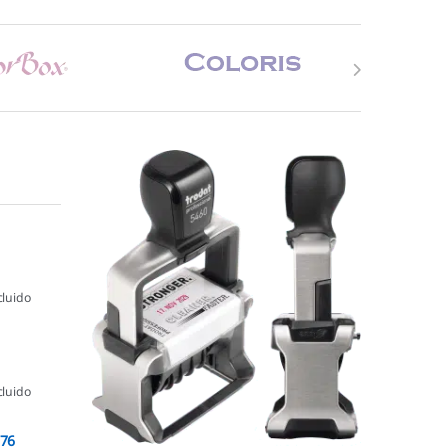
cluido
cluido
076