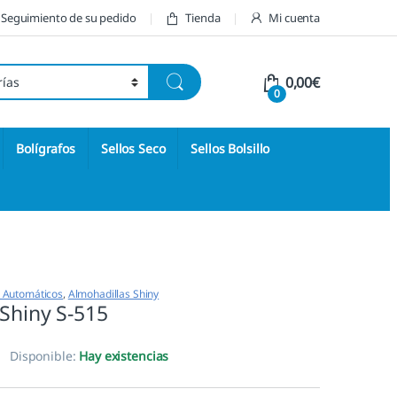
Seguimiento de su pedido
Tienda
Mi cuenta
0,00
€
0
Bolígrafos
Sellos Seco
Sellos Bolsillo
s Automáticos
,
Almohadillas Shiny
Shiny S-515
Disponible:
Hay existencias