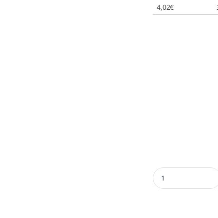
4,02
€
Almohadilla Shiny S