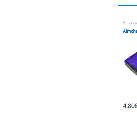
Almohadi
Automát
Ecológi
Almoha
4,80