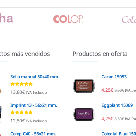
ctos más vendidos
Productos en oferta
Sello manual 50x40 mm.
Cacao 15053
4,25
€
8,50
€
IVA In
Valorado con
13,80
€
IVA Incluido
4.80
de 5
Imprint 13 - 56x21 mm.
Eggplant 15069
4,25
€
8,50
€
IVA In
Valorado con
12,50
€
IVA Incluido
4.96
de 5
Colop C40 - 56x21 mm.
Colonial Blue 15