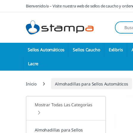
Saltar a la navegación
Saltar al contenido
Bienvenido/a – Visite nuestra web de sellos de caucho y orde
Búsqueda
Sellos Automáticos
Sellos Caucho
Exlibris
Lacre
Inicio
Almohadillas para Sellos Automáticos
Mostrar Todas Las Categorías
Almohadillas para Sellos