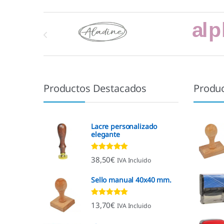
Marcas De Carrusel
Productos Destacados
Produ
Lacre personalizado
elegante
Valorado con
38,50
€
IVA Incluido
4.92
de 5
Sello manual 40x40 mm.
Valorado con
13,70
€
IVA Incluido
4.96
de 5