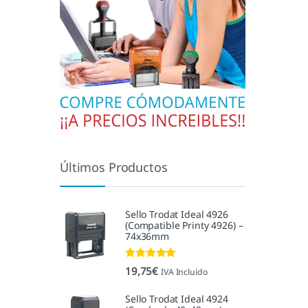
Últimos Productos
Sello Trodat Ideal 4926
(Compatible Printy 4926) –
74x36mm
Valorado con
19,75
€
IVA Incluido
5.00
de 5
Sello Trodat Ideal 4924