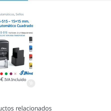
utomáticos
,
Sellos
as
,
Shiny
S-515 – 15×15 mm.
Automático Cuadrado
5
€
IVA Incluido
uctos relacionados