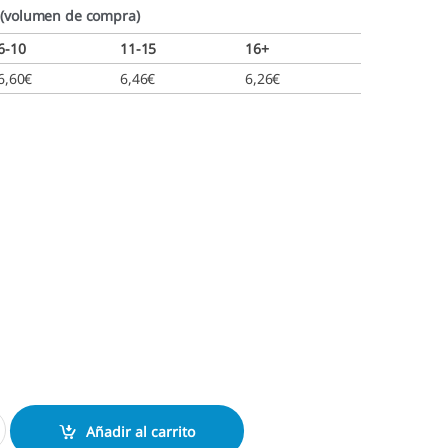
 (volumen de compra)
6-10
11-15
16+
6,60
€
6,46
€
6,26
€
 46040 cantidad
Añadir al carrito