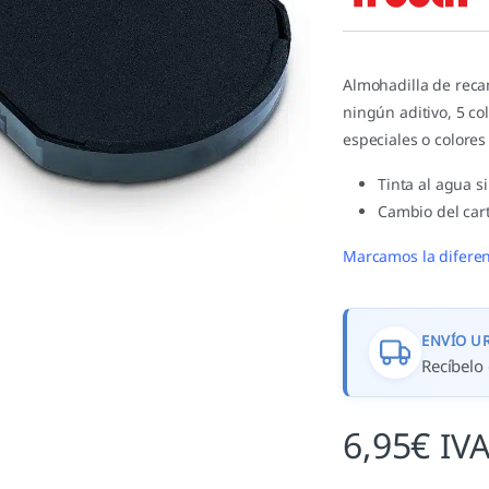
valoración de
un cliente
Almohadilla de reca
ningún aditivo, 5 col
especiales o colores
Tinta al agua s
Cambio del cart
Marcamos la diferen
ENVÍO U
Recíbelo 
6,95
€
IVA