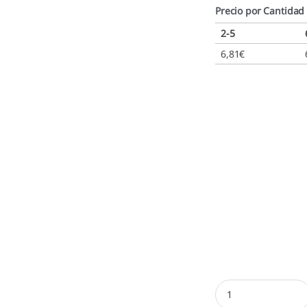
Precio por Cantidad
2-5
6,81
€
Almohadillas Printy