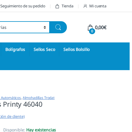
Seguimiento de su pedido
Tienda
Mi cuenta
0,00
€
0
Bolígrafos
Sellos Seco
Sellos Bolsillo
s Automáticos
,
Almohadillas Trodat
 Printy 46040
ión de cliente)
Disponible:
Hay existencias