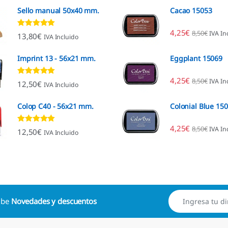
Sello manual 50x40 mm.
Cacao 15053
4,25
€
8,50
€
IVA In
Valorado con
13,80
€
IVA Incluido
4.80
de 5
Imprint 13 - 56x21 mm.
Eggplant 15069
4,25
€
8,50
€
IVA In
Valorado con
12,50
€
IVA Incluido
4.96
de 5
Colop C40 - 56x21 mm.
Colonial Blue 15
4,25
€
8,50
€
IVA In
Valorado con
12,50
€
IVA Incluido
4.88
de 5
cibe
Novedades y descuentos