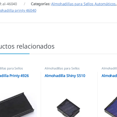
U:
al-46040
Categorías:
Almohadillas para Sellos Automáticos
ohadilla printy 46040
uctos relacionados
llas para Sellos
Almohadillas para Sellos
Almohadill
icos
,
Almohadillas Trodat
Automáticos
,
Almohadillas Shiny
Automátic
dilla Printy 4926
Almohadilla Shiny S510
Almohadi