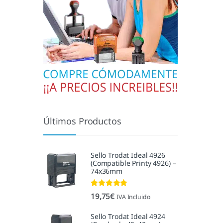
Últimos Productos
Sello Trodat Ideal 4926
(Compatible Printy 4926) –
74x36mm
Valorado con
19,75
€
IVA Incluido
5.00
de 5
Sello Trodat Ideal 4924