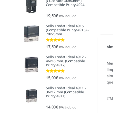
(Cuadrado 40x40mm) -
Compatible Printy 4924
19,50
€
IVA Incluido
Sello Trodat Ideal 4915
(Compatible Printy 4915) -
70x25mm
Valorado con
17,50
€
Alm
IVA Incluido
5.00
de 5
Sello Trodat Ideal 4912 -
46x16 mm. (Compatible
Med
Printy 4912)
lim
alm
Valorado con
15,00
€
IVA Incluido
5.00
de 5
que
Sello Trodat Ideal 4911 -
36x12 mm (Compatible
Printy 4911)
LIM
14,00
€
IVA Incluido