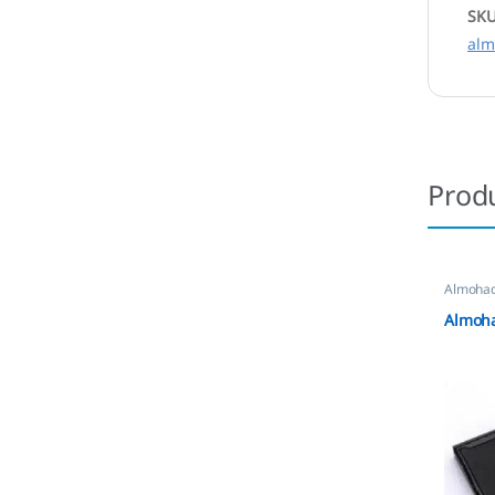
SK
alm
Prod
Almohadi
Automát
Almoha