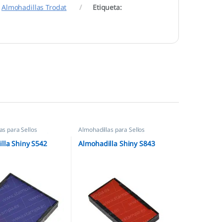
,
Almohadillas Trodat
Etiqueta:
as para Sellos
Almohadillas para Sellos
os
,
Almohadillas Shiny
Automáticos
,
Almohadillas
Ecológicas
,
Almohadillas Shiny
lla Shiny S542
Almohadilla Shiny S843