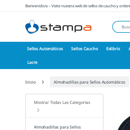
Saltar a la navegación
Saltar al contenido
Bienvenido/a – Visite nuestra web de sellos de caucho y orde
Búsqueda
Sellos Automáticos
Sellos Caucho
Exlibris
Lacre
Inicio
Almohadillas para Sellos Automáticos
Mostrar Todas Las Categorías
Almohadillas para Sellos