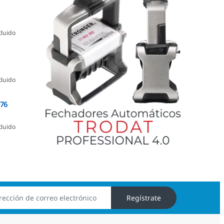
cluido
cluido
076
cluido
Regístrate