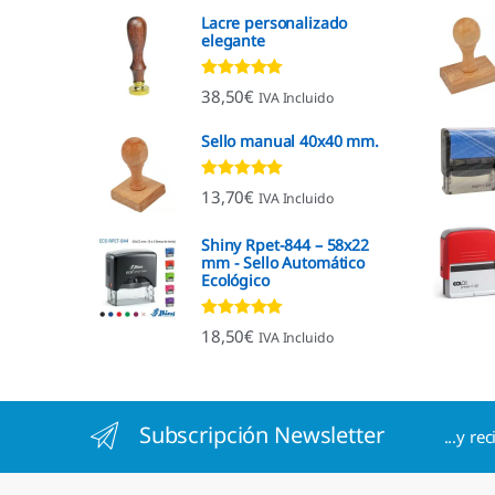
Lacre personalizado
elegante
Valorado con
38,50
€
IVA Incluido
4.92
de 5
Sello manual 40x40 mm.
Valorado con
13,70
€
IVA Incluido
4.96
de 5
Shiny Rpet-844 – 58x22
mm - Sello Automático
Ecológico
Valorado con
18,50
€
IVA Incluido
4.96
de 5
Subscripción Newsletter
...y re