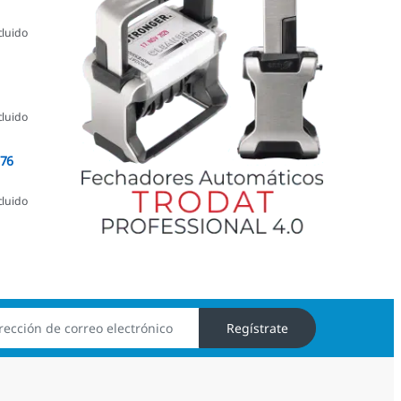
cluido
cluido
076
cluido
Regístrate