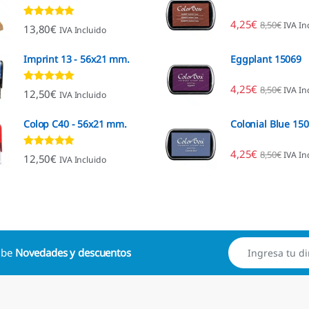
4,25
€
8,50
€
IVA In
Valorado con
13,80
€
IVA Incluido
4.80
de 5
Imprint 13 - 56x21 mm.
Eggplant 15069
4,25
€
8,50
€
IVA In
Valorado con
12,50
€
IVA Incluido
4.96
de 5
Colop C40 - 56x21 mm.
Colonial Blue 15
4,25
€
8,50
€
IVA In
Valorado con
12,50
€
IVA Incluido
4.88
de 5
cibe
Novedades y descuentos