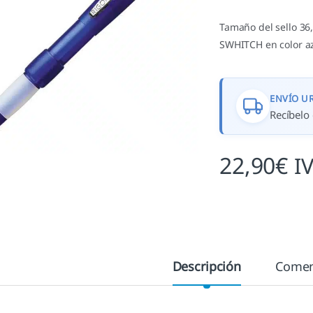
Tamaño del sello 36
SWHITCH en color azu
ENVÍO U
Recíbelo 
22,90
€
I
Descripción
Comen