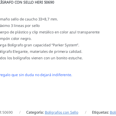
ÍGRAFO CON SELLO HERI 50690
amaño sello de caucho 33×8,7 mm.
áximo 3 lineas por sello
uerpo de plástico y clip metálico en color azul transparente
ampón color negro.
arga Bolígrafo gran capacidad “Parker System”.
olígrafo Elegante, materiales de primera calidad.
odos los bolígrafos vienen con un bonito estuche.
regalo que sin duda no dejará indiferente.
U:
50690
Categoría:
Bolígrafos con Sello
Etiquetas:
Bol