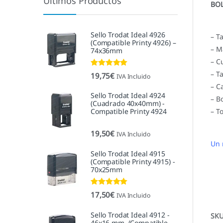
Últimos Productos
BOL
Sello Trodat Ideal 4926
– T
(Compatible Printy 4926) –
– M
74x36mm
– C
Valorado con
– T
19,75
€
IVA Incluido
5.00
de 5
– C
Sello Trodat Ideal 4924
– B
(Cuadrado 40x40mm) -
Compatible Printy 4924
– T
19,50
€
IVA Incluido
Un 
Sello Trodat Ideal 4915
(Compatible Printy 4915) -
70x25mm
Valorado con
17,50
€
IVA Incluido
5.00
de 5
Sello Trodat Ideal 4912 -
SK
46x16 mm. (Compatible