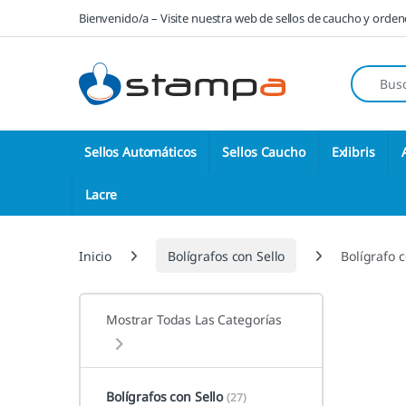
Saltar a la navegación
Saltar al contenido
Bienvenido/a – Visite nuestra web de sellos de caucho y orde
Búsqueda
Sellos Automáticos
Sellos Caucho
Exlibris
Lacre
Inicio
Bolígrafos con Sello
Bolígrafo 
Mostrar Todas Las Categorías
Bolígrafos con Sello
(27)