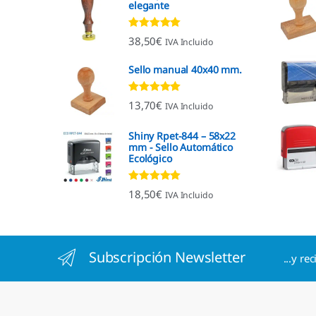
elegante
Valorado con
38,50
€
IVA Incluido
4.92
de 5
Sello manual 40x40 mm.
Valorado con
13,70
€
IVA Incluido
4.96
de 5
Shiny Rpet-844 – 58x22
mm - Sello Automático
Ecológico
Valorado con
18,50
€
IVA Incluido
4.96
de 5
Subscripción Newsletter
...y re