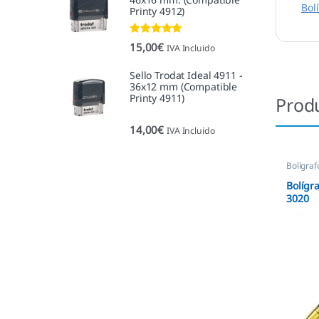
Bol
Printy 4912)
Valorado con
15,00
€
IVA Incluido
5.00
de 5
Sello Trodat Ideal 4911 -
36x12 mm (Compatible
Printy 4911)
Prod
14,00
€
IVA Incluido
Bolígraf
Bolígra
3020