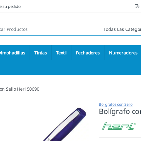
ne su pedido
 de:
Almohadillas
Tintas
Textil
Fechadores
Numeradores
con Sello Heri 50690
Bolígrafos con Sello
Bolígrafo co