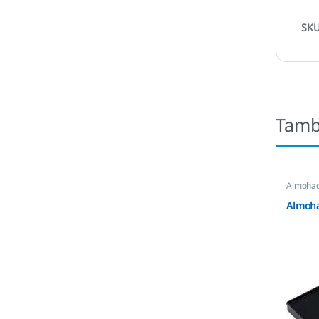
SK
Tamb
Almohadi
Automát
Almoha