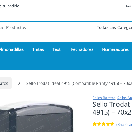
ne su pedido
 de:
Almohadillas
Tintas
Textil
Fechadores
Numeradores
ratos
Sello Trodat Ideal 4915 (Compatible Printy 4915) – 7
Sellos Baratos
,
Sellos A
Sello Trodat
4915) – 70
(
3
valorac
Valorado con
3