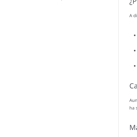
¿P
A d
Ca
Aun
ha 
Ma