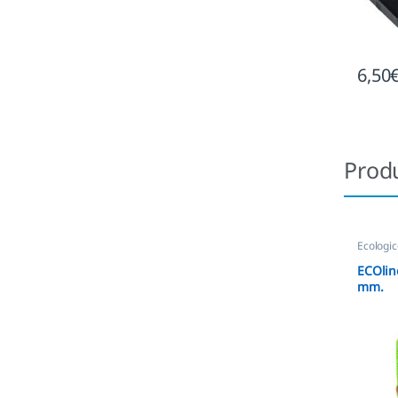
6,50
Prod
Ecologi
Shiny
ECOlin
mm.