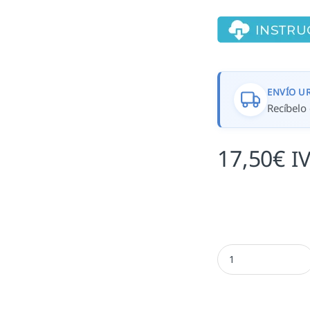
ENVÍO U
Recíbelo 
17,50
€
I
Sello Trodat Ideal 