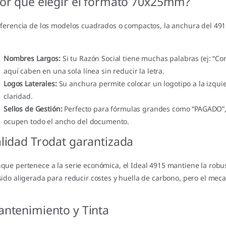
or qué elegir el formato 70x25mm?
iferencia de los modelos cuadrados o compactos, la anchura del 491
Nombres Largos:
Si tu Razón Social tiene muchas palabras (ej: “Co
aquí caben en una sola línea sin reducir la letra.
Logos Laterales:
Su anchura permite colocar un logotipo a la izquier
claridad.
Sellos de Gestión:
Perfecto para fórmulas grandes como “PAGADO”
ocupen todo el ancho del documento.
lidad Trodat garantizada
que pertenece a la serie económica, el Ideal 4915 mantiene la robu
sido aligerada para reducir costes y huella de carbono, pero el meca
ntenimiento y Tinta