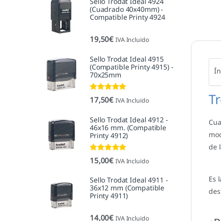
Sello Trodat Ideal 4924
(Cuadrado 40x40mm) -
Compatible Printy 4924
19,50
€
IVA Incluido
Sello Trodat Ideal 4915
(Compatible Printy 4915) -
Ín
70x25mm
Tr
Valorado con
17,50
€
IVA Incluido
5.00
de 5
Sello Trodat Ideal 4912 -
Cua
46x16 mm. (Compatible
mod
Printy 4912)
de 
Valorado con
15,00
€
IVA Incluido
5.00
de 5
Es 
Sello Trodat Ideal 4911 -
36x12 mm (Compatible
des
Printy 4911)
14,00
€
IVA Incluido