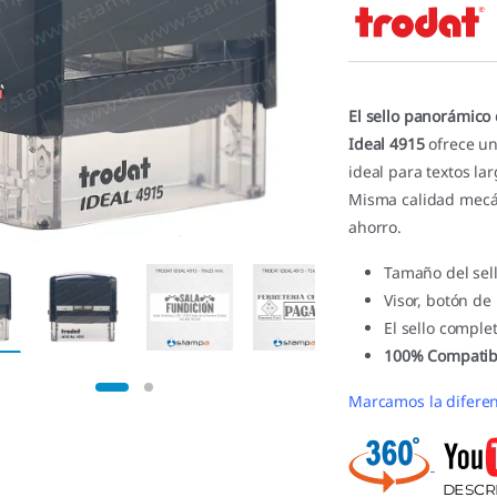
5.00
de 5 en
base a
valoracione
s de
clientes
El sello panorámico
Ideal 4915
ofrece un
ideal para textos la
Misma calidad mecán
ahorro.
Tamaño del sel
Visor, botón de
El sello comple
100% Compatib
Marcamos la diferen