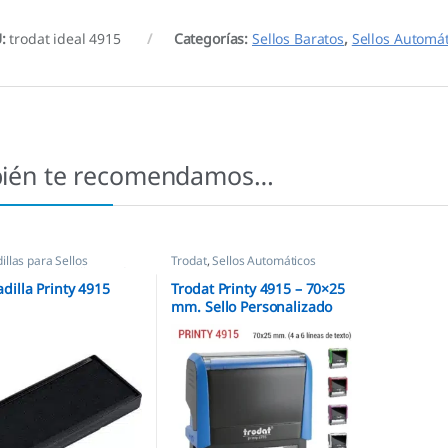
U:
trodat ideal 4915
Categorías:
Sellos Baratos
,
Sellos Automát
ién te recomendamos…
llas para Sellos
Trodat
,
Sellos Automáticos
icos
,
Almohadillas Trodat
dilla Printy 4915
Trodat Printy 4915 – 70×25
mm. Sello Personalizado