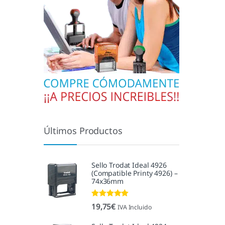
Últimos Productos
Sello Trodat Ideal 4926
(Compatible Printy 4926) –
74x36mm
Valorado con
19,75
€
IVA Incluido
5.00
de 5