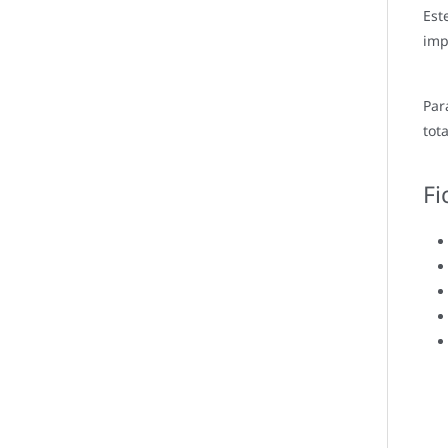
Est
imp
Par
tot
Fi