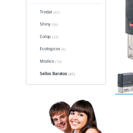
Trodat
(41)
Shiny
(56)
Colop
(33)
Ecologicos
(6)
Modico
(10)
Sellos Baratos
(41)