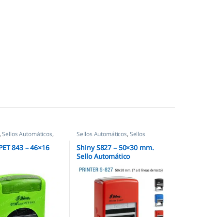
,
Sellos Automáticos
,
Sellos Automáticos
,
Sellos
empresas
,
Shiny
PET 843 – 46×16
Shiny S827 – 50×30 mm.
Sello Automático
Personalizado