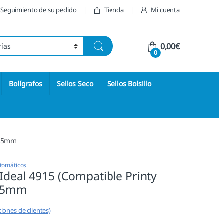
Seguimiento de su pedido
Tienda
Mi cuenta
0,00
€
0
Bolígrafos
Sellos Seco
Sellos Bolsillo
0x25mm
utomáticos
 Ideal 4915 (Compatible Printy
x25mm
iones de clientes)