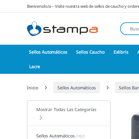
Saltar a la navegación
Saltar al contenido
Bienvenido/a – Visite nuestra web de sellos de caucho y orde
Búsqueda
Sellos Automáticos
Sellos Caucho
Exlibris
Lacre
Inicio
Sellos Automáticos
Sellos Ba
Mostrar Todas Las Categorías
Sellos Automáticos
(182)