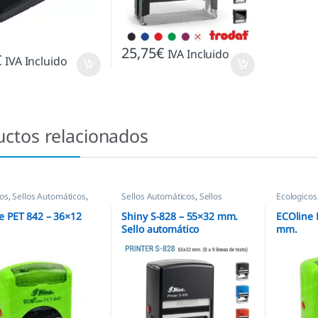
25,75
€
IVA Incluido
€
IVA Incluido
uctos relacionados
cos
,
Sellos Automáticos
,
Sellos Automáticos
,
Sellos
Ecologicos
empresas
,
Shiny
Shiny
e PET 842 – 36×12
Shiny S-828 – 55×32 mm.
ECOline 
Sello automático
mm.
personalizado