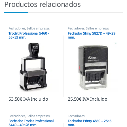
Productos relacionados
Fechadores
,
Sellos empresas
Fechadores
,
Sellos empresas
Trodat Professional 5460 –
Fechador Shiny S827D – 49×29
55×33 mm.
mm.
53,50
€
IVA Incluido
25,50
€
IVA Incluido
Fechadores
,
Sellos empresas
Fechadores
Fechador Trodat Professional
Fechador Printy 4850 – 25×5
5440 – 49×28 mm.
mm.