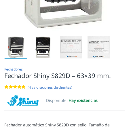
Fechadores
Fechador Shiny S829D – 63×39 mm.
(
4
valoraciones de clientes)
Valorado con
4
5.00
de 5 en
Disponible:
Hay existencias
base a
valoracione
s de
clientes
Fechador automático Shiny S829D con sello. Tamaño de