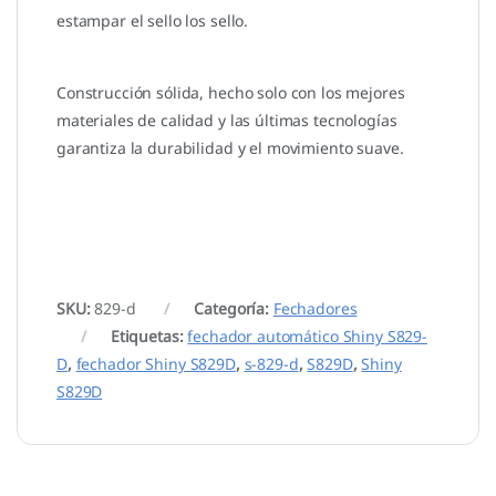
estampar el sello los sello.
Construcción sólida,
hecho solo con los mejores
materiales de calidad y las últimas tecnologías
garantiza la durabilidad y el movimiento suave.
SKU:
829-d
Categoría:
Fechadores
Etiquetas:
fechador automático Shiny S829-
D
,
fechador Shiny S829D
,
s-829-d
,
S829D
,
Shiny
S829D