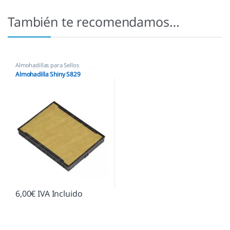
También te recomendamos…
Almohadillas para Sellos
Automáticos
,
Almohadillas Shiny
Almohadilla Shiny S829
6,00
€
IVA Incluido