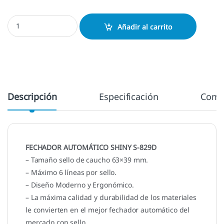
Fechador Shiny S829D - 63x39 mm. cantidad
Añadir al carrito
Descripción
Especificación
Come
FECHADOR AUTOMÁTICO SHINY S-829D
– Tamaño sello de caucho 63×39 mm.
– Máximo 6 líneas por sello.
– Diseño Moderno y Ergonómico.
– La máxima calidad y durabilidad de los materiales
le convierten en el mejor fechador automático del
mercado con sello.