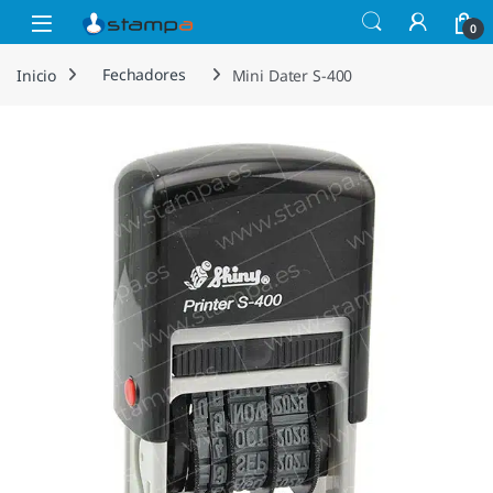
Saltar a la navegación
Saltar al contenido
Open
0
Inicio
Fechadores
Mini Dater S-400