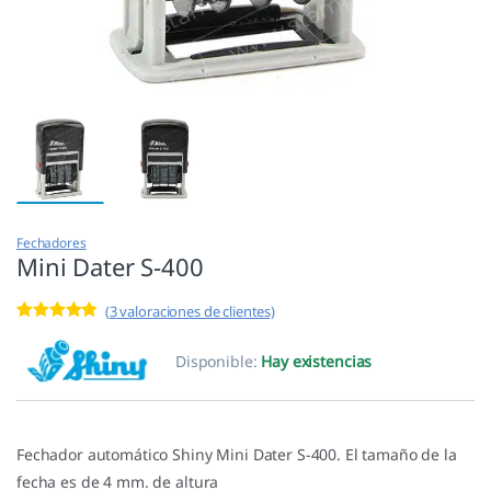
Fechadores
Mini Dater S-400
(
3
valoraciones de clientes)
Valorado
3
con
4.67
de
Disponible:
Hay existencias
5 en base a
valoracione
s de
clientes
Fechador automático Shiny Mini Dater S-400. El tamaño de la
fecha es de 4 mm. de altura