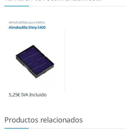
Almohadillas para Sellos
Automáticos
,
Almohadillas Shiny
Almohadilla Shiny S400
5,25
€
IVA Incluido
Productos relacionados