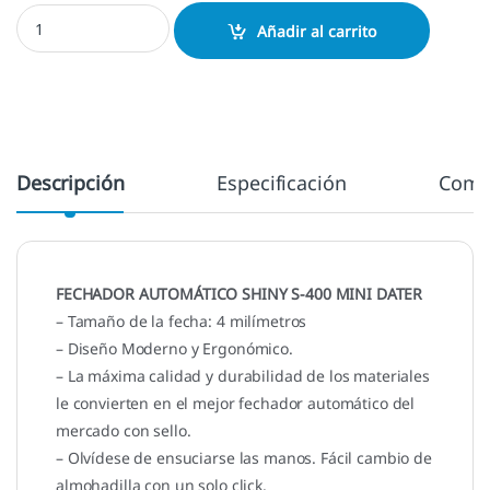
Mini Dater S-400 cantidad
Añadir al carrito
Descripción
Especificación
Come
FECHADOR AUTOMÁTICO SHINY S-400 MINI DATER
– Tamaño de la fecha: 4 milímetros
– Diseño Moderno y Ergonómico.
– La máxima calidad y durabilidad de los materiales
le convierten en el mejor fechador automático del
mercado con sello.
– Olvídese de ensuciarse las manos. Fácil cambio de
almohadilla con un solo click.