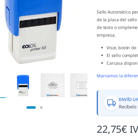
Sello Automático per
de la placa del sell
de texto o simplem
empresa.
Visor, botón de
El sello complet
Carcasa disponi
Marcamos la diferen
ENVÍO U
Recíbelo 
22,75
€
I