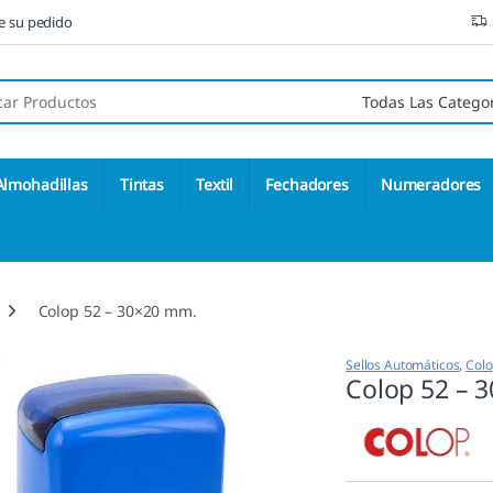
ne su pedido
 de:
Almohadillas
Tintas
Textil
Fechadores
Numeradores
Colop 52 – 30×20 mm.
Sellos Automáticos
,
Col
Colop 52 – 