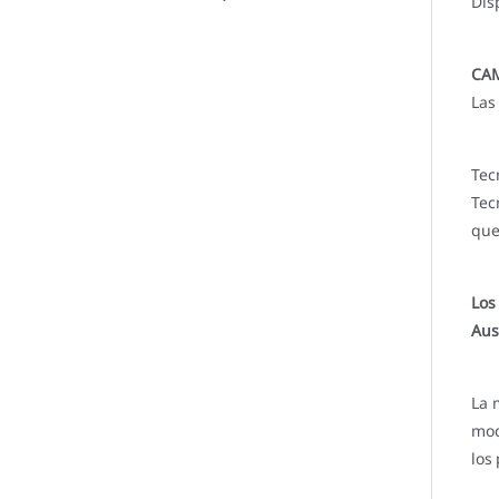
Dis
CAM
Las
Tec
Tec
que
Los
Aus
La 
mod
los