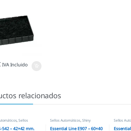
€
IVA Incluido
uctos relacionados
utomáticos
,
Sellos
Sellos Automáticos
,
Shiny
Sellos Aut
as
,
Shiny
S-542 – 42×42 mm.
Essential Line E907 – 60×40
Essentia