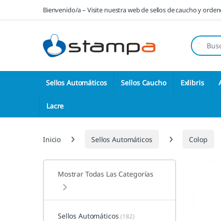
Saltar a la navegación
Saltar al contenido
Bienvenido/a – Visite nuestra web de sellos de caucho y orde
Búsqueda
Sellos Automáticos
Sellos Caucho
Exlibris
Lacre
Inicio
Sellos Automáticos
Colop
Mostrar Todas Las Categorías
Sellos Automáticos
(182)