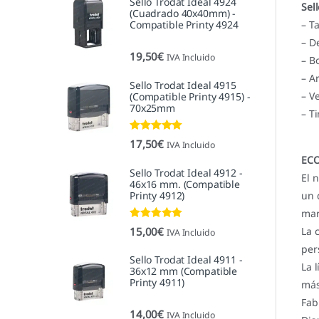
Sello Trodat Ideal 4924
Sel
(Cuadrado 40x40mm) -
Compatible Printy 4924
– T
– D
19,50
€
IVA Incluido
– B
– A
Sello Trodat Ideal 4915
– V
(Compatible Printy 4915) -
70x25mm
– T
Valorado con
17,50
€
IVA Incluido
5.00
de 5
ECO
Sello Trodat Ideal 4912 -
El 
46x16 mm. (Compatible
Printy 4912)
un 
mar
Valorado con
15,00
€
La 
IVA Incluido
5.00
de 5
per
Sello Trodat Ideal 4911 -
La 
36x12 mm (Compatible
Printy 4911)
más
Fab
14,00
€
IVA Incluido