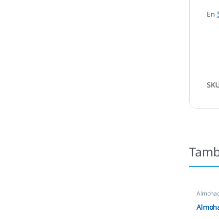
En
SK
Tamb
Almohadi
Automát
Almoha