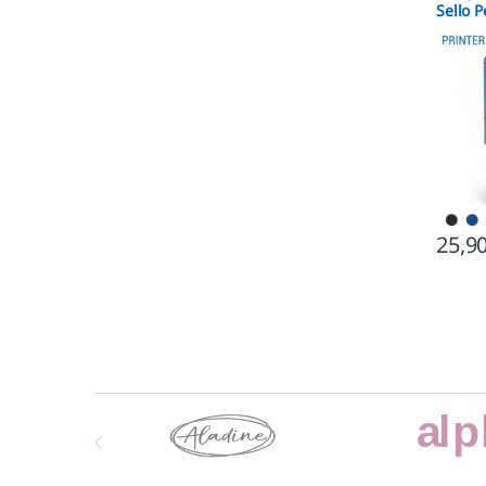
Sello 
Automá
25,9
Marcas De Carrusel