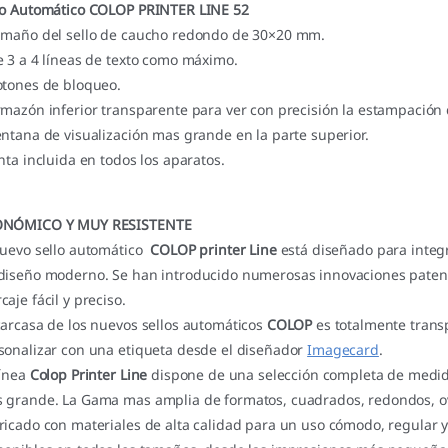
lo Automático COLOP PRINTER LINE 52
amaño del sello de caucho redondo de 30×20 mm.
e 3 a 4 líneas de texto como máximo.
otones de bloqueo.
rmazón inferior transparente para ver con precisión la estampación d
entana de visualización mas grande en la parte superior.
inta incluida en todos los aparatos.
NÓMICO Y MUY RESISTENTE
nuevo sello automático
COLOP printer
Line
está diseñado para integr
diseño moderno. Se han introducido numerosas innovaciones patent
caje fácil y preciso.
carcasa de los nuevos sellos automáticos
COLOP
es totalmente trans
sonalizar con una etiqueta desde el diseñador
Imagecard
.
línea
Colop Printer Line
dispone de una selección completa de medida
 grande. La Gama mas amplia de formatos, cuadrados, redondos, ova
ricado con materiales de alta calidad para un uso cómodo, regular y 