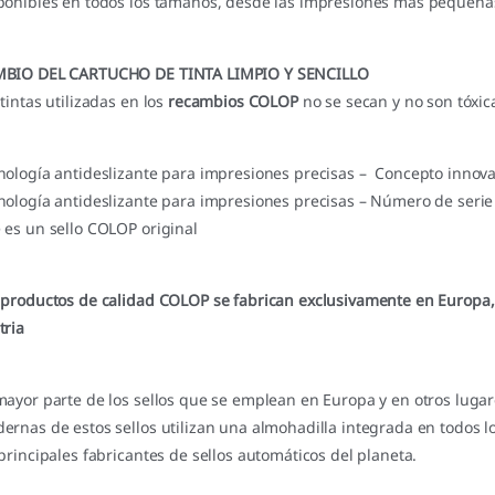
ponibles en todos los tamaños, desde las impresiones más pequeñas 
BIO DEL CARTUCHO DE TINTA LIMPIO Y SENCILLO
 tintas utilizadas en los
recambios COLOP
no se secan y no son tóxica
nología antideslizante para impresiones precisas – Concepto inno
nología antideslizante para impresiones precisas – Número de serie
 es un sello COLOP original
 productos de calidad COLOP se fabrican exclusivamente en Europa,
tria
mayor parte de los sellos que se emplean en Europa y en otros lugar
ernas de estos sellos utilizan una almohadilla integrada en todos l
 principales fabricantes de sellos automáticos del planeta.