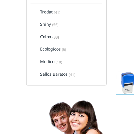
Trodat
(41)
Shiny
(56)
Colop
(33)
Ecologicos
(6)
Modico
(10)
Sellos Baratos
(41)