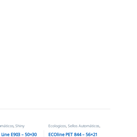
omáticos
,
Shiny
Ecologicos
,
Sellos Automáticos
,
Shiny
l Line E903 – 50×30
ECOline PET 844 – 56×21