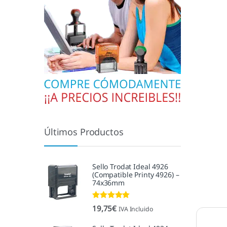
Últimos Productos
Sello Trodat Ideal 4926
(Compatible Printy 4926) –
74x36mm
Valorado con
19,75
€
IVA Incluido
5.00
de 5