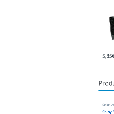
5,85
Prod
Sellos A
empres
Shiny 