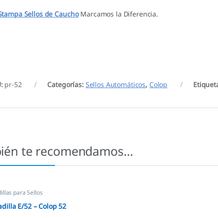
Stampa Sellos de Caucho
Marcamos la Diferencia.
U:
pr-52
Categorías:
Sellos Automáticos
,
Colop
Etiquet
ién te recomendamos…
llas para Sellos
icos
,
Almohadillas Colop
dilla E/52 – Colop 52