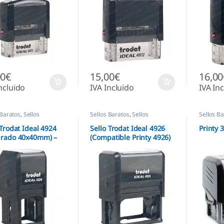
00
€
15,00
€
16,00
ncluido
IVA Incluido
IVA In
 Baratos
,
Sellos
Sellos Baratos
,
Sellos
Sellos B
áticos
Automáticos
Automáti
 Trodat Ideal 4924
Sello Trodat Ideal 4926
Printy 
drado 40x40mm) –
(Compatible Printy 4926)
tible Printy 4924
– 74x36mm