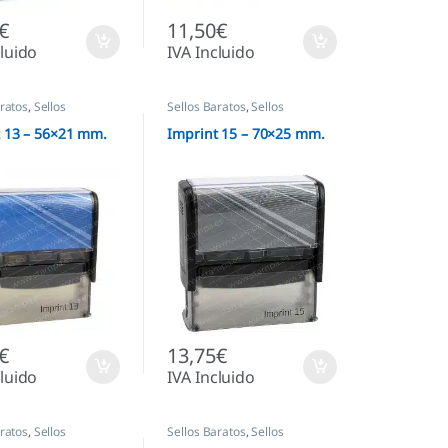
€
11,50
€
cluido
IVA Incluido
aratos
,
Sellos
Sellos Baratos
,
Sellos
cos
,
Sellos empresas
Automáticos
,
Sellos empresas
 13 – 56×21 mm.
Imprint 15 – 70×25 mm.
€
13,75
€
cluido
IVA Incluido
aratos
,
Sellos
Sellos Baratos
,
Sellos
cos
,
Sellos empresas
Automáticos