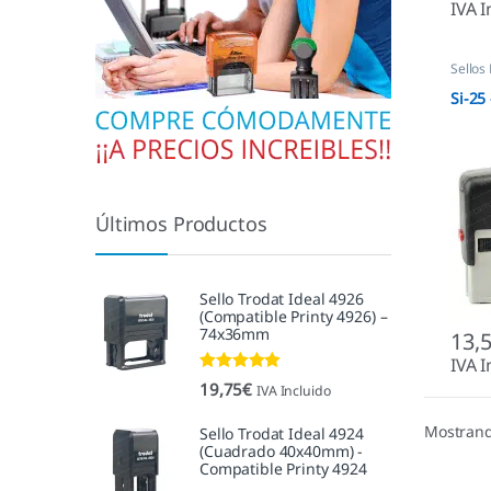
IVA I
Sellos
Autom
Si-25
Últimos Productos
Sello Trodat Ideal 4926
(Compatible Printy 4926) –
74x36mm
13,
IVA I
Valorado con
19,75
€
IVA Incluido
5.00
de 5
Mostrand
Sello Trodat Ideal 4924
(Cuadrado 40x40mm) -
Compatible Printy 4924