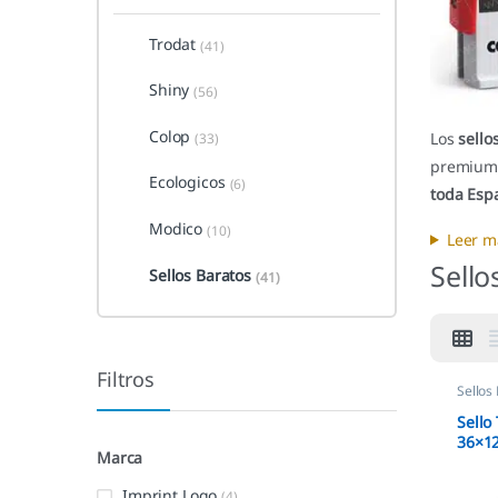
Trodat
(41)
Shiny
(56)
Colop
Los
sello
(33)
premium,
Ecologicos
(6)
toda Esp
Modico
(10)
Leer m
Sello
Sellos Baratos
(41)
Filtros
Sellos
Autom
Sello
36×1
Marca
Print
Imprint Logo
(4)