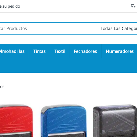
ne su pedido
 de:
Almohadillas
Tintas
Textil
Fechadores
Numeradores
tos