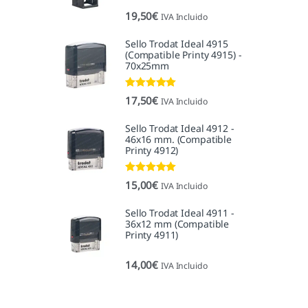
19,50
€
IVA Incluido
Sello Trodat Ideal 4915
(Compatible Printy 4915) -
70x25mm
Valorado con
17,50
€
IVA Incluido
5.00
de 5
Sello Trodat Ideal 4912 -
46x16 mm. (Compatible
Printy 4912)
Valorado con
15,00
€
IVA Incluido
5.00
de 5
Sello Trodat Ideal 4911 -
36x12 mm (Compatible
Printy 4911)
14,00
€
IVA Incluido