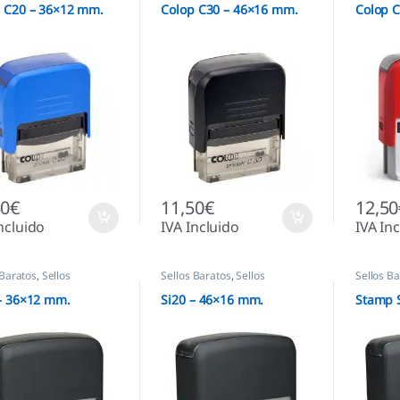
 C20 – 36×12 mm.
Colop C30 – 46×16 mm.
Colop 
50
€
11,50
€
12,50
ncluido
IVA Incluido
IVA In
 Baratos
,
Sellos
Sellos Baratos
,
Sellos
Sellos B
áticos
Automáticos
Automáti
– 36×12 mm.
Si20 – 46×16 mm.
Stamp 