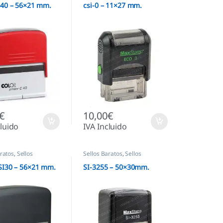
C40 – 56×21 mm.
csi-0 – 11×27 mm.
€
10,00
€
cluido
IVA Incluido
aratos
,
Sellos
Sellos Baratos
,
Sellos
cos
Automáticos
SI30 – 56×21 mm.
SI-3255 – 50×30mm.