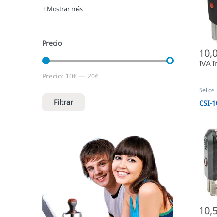
+ Mostrar más
Precio
10,
IVA I
Precio:
10€
—
20€
Precio mínimo
Precio máximo
Sellos
Autom
Filtrar
CSI-1
10,