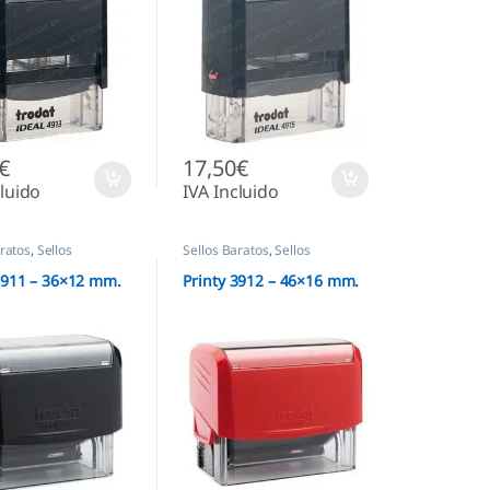
€
17,50
€
cluido
IVA Incluido
aratos
,
Sellos
Sellos Baratos
,
Sellos
cos
Automáticos
3911 – 36×12 mm.
Printy 3912 – 46×16 mm.