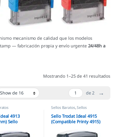
l mismo mecanismo de calidad que los modelos
Stamp — fabricación propia y envío urgente
24/48h a
Mostrando 1–25 de 41 resultados
→
de 2
aratos
Sellos Baratos
,
Sellos
Automáticos
Ideal 4913
Sello Trodat Ideal 4915
m) Sello
(Compatible Printy 4915)
tico
– 70x25mm
lizado