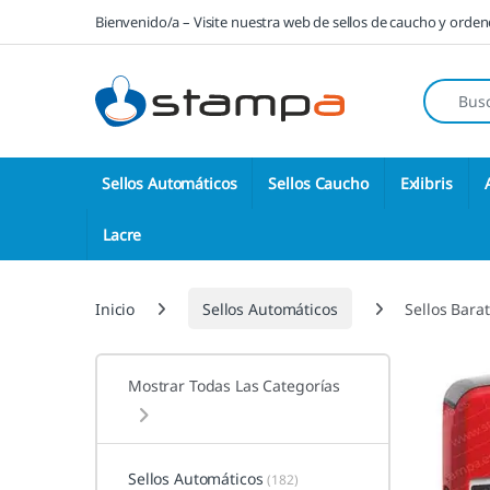
Saltar a la navegación
Saltar al contenido
Bienvenido/a – Visite nuestra web de sellos de caucho y orde
Búsqueda
Sellos Automáticos
Sellos Caucho
Exlibris
Lacre
Inicio
Sellos Automáticos
Sellos Bara
Mostrar Todas Las Categorías
Sellos Automáticos
(182)