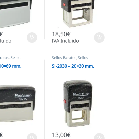
€
18,50
€
cluido
IVA Incluido
aratos
,
Sellos
Sellos Baratos
,
Sellos
cos
Automáticos
 10×69 mm.
Si-2030 – 20×30 mm.
€
13,00
€