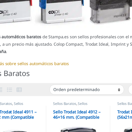
s automáticos baratos
de Stampa.es son sellos profesionales con e
 a un precio más ajustado. Colop Compact, Trodat Ideal, Imprint y 
aña
.
ás sobre sellos automáticos baratos
s Baratos
 Baratos
,
Sellos
Sellos Baratos
,
Sellos
Sellos B
áticos
Automáticos
 Trodat Ideal 4911 –
Sello Trodat Ideal 4912 –
Trodat 
2 mm (Compatible
46×16 mm. (Compatible
(56x21m
y 4911)
Printy 4912)
automá
Persona