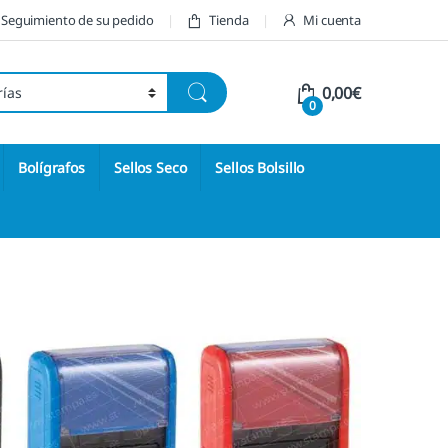
Seguimiento de su pedido
Tienda
Mi cuenta
0,00
€
0
Bolígrafos
Sellos Seco
Sellos Bolsillo