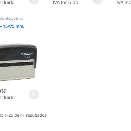
ncluido
IVA Incluido
IVA In
 Baratos
,
Sellos
áticos
 – 15×75 mm.
50
€
ncluido
o 1–25 de 41 resultados