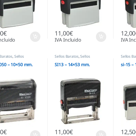
00
€
11,00
€
12,00
ncluido
IVA Incluido
IVA In
 Baratos
,
Sellos
Sellos Baratos
,
Sellos
Sellos B
áticos
Automáticos
Automáti
050 – 10×50 mm.
SI13 – 14×53 mm.
si-15 –
50
€
11,00
€
12,50