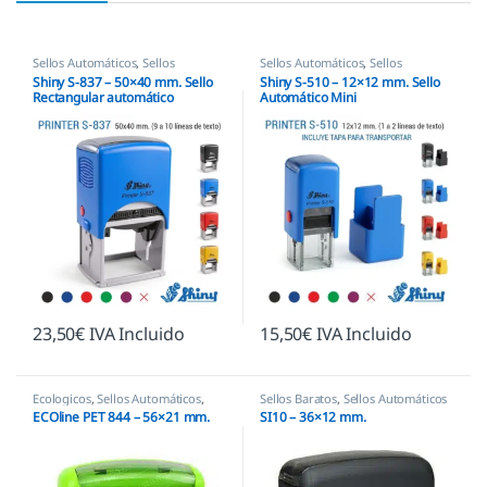
Sellos Automáticos
,
Sellos
Sellos Automáticos
,
Sellos
empresas
,
Shiny
empresas
,
Shiny
Shiny S-837 – 50×40 mm. Sello
Shiny S-510 – 12×12 mm. Sello
Rectangular automático
Automático Mini
23,50
€
IVA Incluido
15,50
€
IVA Incluido
Ecologicos
,
Sellos Automáticos
,
Sellos Baratos
,
Sellos Automáticos
Shiny
ECOline PET 844 – 56×21 mm.
SI10 – 36×12 mm.