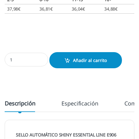
37,98
€
36,81
€
36,04
€
34,88
€
Essential Line E906 - 56x33 mm. cantidad
Añadir al carrito
Descripción
Especificación
Come
SELLO AUTOMÁTICO SHINY ESSENTIAL LINE E906