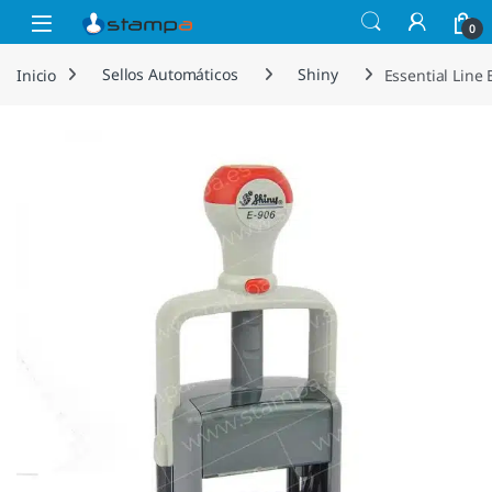
Saltar a la navegación
Saltar al contenido
Open
0
Inicio
Sellos Automáticos
Shiny
Essential Line