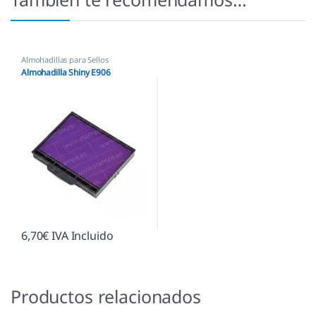
Almohadillas para Sellos
Automáticos
,
Almohadillas Shiny
Almohadilla Shiny E906
6,70
€
IVA Incluido
Productos relacionados