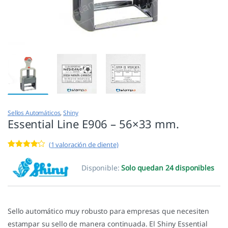
Sellos Automáticos
,
Shiny
Essential Line E906 – 56×33 mm.
(
1
valoración de cliente)
Valorado
1
con
4.00
Disponible:
Solo quedan 24 disponibles
de 5 en
base a
valoración
de un
cliente
Sello automático muy robusto para empresas que necesiten
estampar su sello de manera continuada. El Shiny Essential