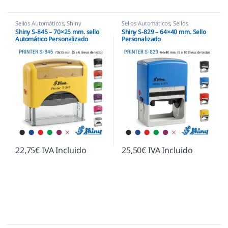
Sellos Automáticos
,
Shiny
Sellos Automáticos
,
Sellos
empresas
,
Shiny
Shiny S-845 – 70×25 mm. sello
Shiny S-829 – 64×40 mm. Sello
Automático Personalizado
Personalizado
22,75
€
IVA Incluido
25,50
€
IVA Incluido