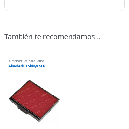
También te recomendamos…
Almohadillas para Sellos
Automáticos
,
Almohadillas Shiny
Almohadilla Shiny E908