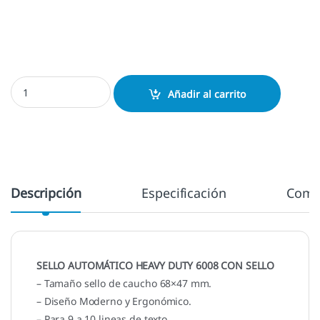
Heavy Duty H-6008 - 68x47 mm. cantidad
Añadir al carrito
Descripción
Especificación
Come
SELLO AUTOMÁTICO HEAVY DUTY 6008 CON SELLO
– Tamaño sello de caucho 68×47 mm.
– Diseño Moderno y Ergonómico.
– Para 9 a 10 lineas de texto