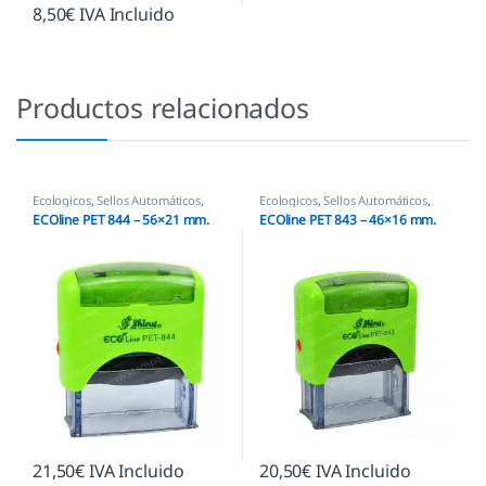
8,50
€
IVA Incluido
Productos relacionados
Ecologicos
,
Sellos Automáticos
,
Ecologicos
,
Sellos Automáticos
,
Shiny
Shiny
ECOline PET 844 – 56×21 mm.
ECOline PET 843 – 46×16 mm.
21,50
€
IVA Incluido
20,50
€
IVA Incluido