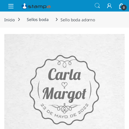
Saltar a la navegación
Saltar al contenido
Open
0
Inicio
Sellos boda
Sello boda adorno