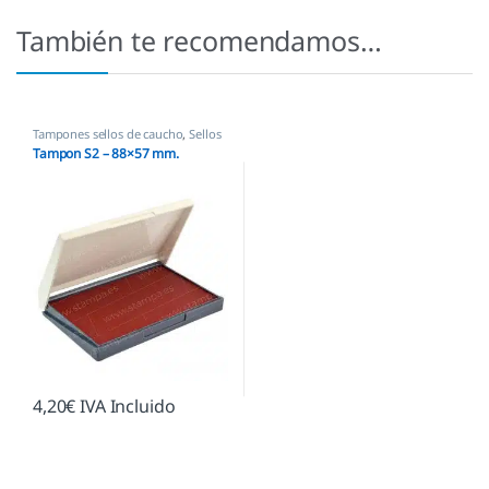
También te recomendamos…
Tampones sellos de caucho
,
Sellos
empresas
Tampon S2 – 88×57 mm.
4,20
€
IVA Incluido