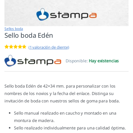
Sellos boda
Sello boda Edén
(
1
valoración de cliente)
Valorado con
1
5.00
de 5 en
Disponible:
Hay existencias
base a
valoración de
un cliente
Sello boda Edén de 42×34 mm. para personalizar con los
nombres de los novios y la fecha del enlace. Distinga su
invitación de boda con nuestros sellos de goma para boda.
Sello manual realizado en caucho y montado en una
montura de madera.
Sello realizado individualmente para una calidad óptima.