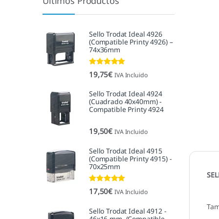
Últimos Productos
Sello Trodat Ideal 4926
(Compatible Printy 4926) –
74x36mm
Valorado con
19,75
€
IVA Incluido
5.00
de 5
Sello Trodat Ideal 4924
(Cuadrado 40x40mm) -
Compatible Printy 4924
19,50
€
IVA Incluido
Sello Trodat Ideal 4915
(Compatible Printy 4915) -
70x25mm
SEL
Valorado con
17,50
€
IVA Incluido
5.00
de 5
Tam
Sello Trodat Ideal 4912 -
46x16 mm. (Compatible