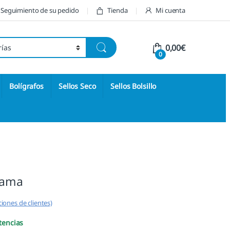
Seguimiento de su pedido
Tienda
Mi cuenta
0,00
€
0
Bolígrafos
Sellos Seco
Sellos Bolsillo
Rama
iones de clientes)
tencias