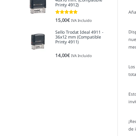
Printy 4912)
Aña
Valorado con
15,00
€
IVA Incluido
5.00
de 5
Dis
Sello Trodat Ideal 4911 -
36x12 mm (Compatible
nue
Printy 4911)
med
14,00
€
IVA Incluido
Lo
tot
Est
inv
¡Re
de 