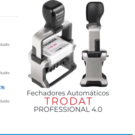
cluido
cluido
076
cluido