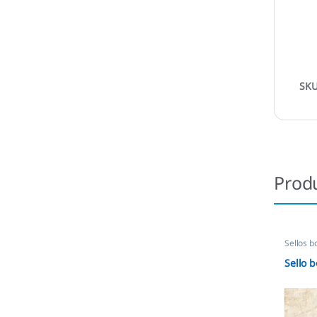
SK
Prod
Sellos b
Sello b