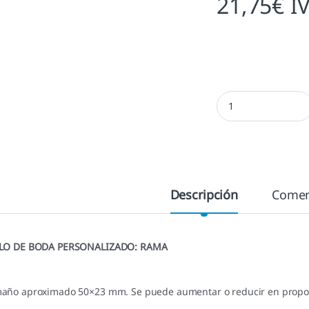
21,75
€
I
Sello boda Rama ca
Descripción
Comen
LO DE BODA PERSONALIZADO: RAMA
año aproximado 50×23 mm. Se puede aumentar o reducir en proporc