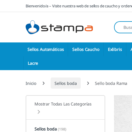
Saltar a la navegación
Saltar al contenido
Bienvenido/a – Visite nuestra web de sellos de caucho y orde
Búsqueda
Sellos Automáticos
Sellos Caucho
Exlibris
Lacre
Inicio
Sellos boda
Sello boda Rama
Mostrar Todas Las Categorías
Sellos boda
(198)