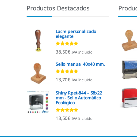
Productos Destacados
Produ
Lacre personalizado
elegante
Valorado con
38,50
€
IVA Incluido
4.92
de 5
Sello manual 40x40 mm.
Valorado con
13,70
€
IVA Incluido
4.96
de 5
Shiny Rpet-844 – 58x22
mm - Sello Automático
Ecológico
Valorado con
18,50
€
IVA Incluido
4.96
de 5