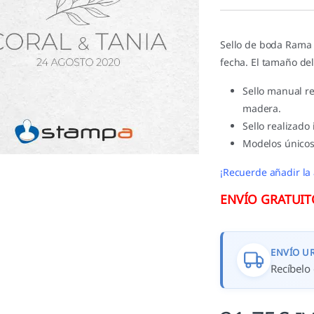
valoracione
s de
clientes
Sello de boda Rama 
fecha. El tamaño de
Sello manual r
madera.
Sello realizado
Modelos únicos
¡Recuerde añadir la 
ENVÍO GRATUITO 
ENVÍO U
Recíbelo 