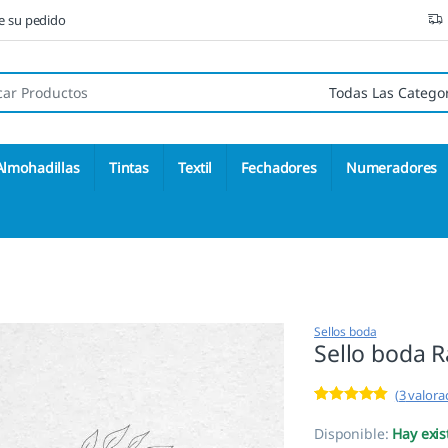
ne su pedido
 de:
Almohadillas
Tintas
Textil
Fechadores
Numeradores
Sellos boda
Sello boda 
(
3
valorac
Valorado con
3
5.00
de 5 en
Disponible:
Hay exis
base a