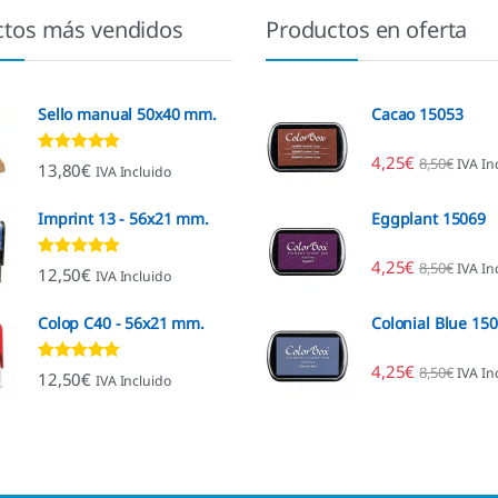
ctos más vendidos
Productos en oferta
Sello manual 50x40 mm.
Cacao 15053
4,25
€
8,50
€
IVA In
Valorado con
13,80
€
IVA Incluido
4.80
de 5
Imprint 13 - 56x21 mm.
Eggplant 15069
4,25
€
8,50
€
IVA In
Valorado con
12,50
€
IVA Incluido
4.96
de 5
Colop C40 - 56x21 mm.
Colonial Blue 15
4,25
€
8,50
€
IVA In
Valorado con
12,50
€
IVA Incluido
4.89
de 5