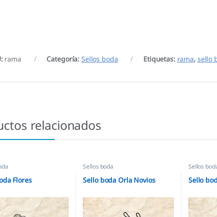
U:
rama
Categoría:
Sellos boda
Etiquetas:
rama
,
sello
uctos relacionados
oda
Sellos boda
Sellos bod
oda Flores
Sello boda Orla Novios
Sello bo