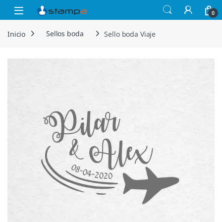
Saltar a la navegación
Saltar al contenido
Open
0
Inicio
Sellos boda
Sello boda Viaje