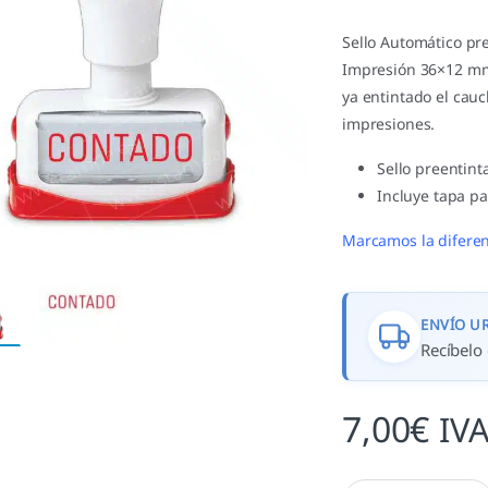
Sello Automático p
Impresión 36×12 mm
ya entintado el cau
impresiones.
Sello preentint
Incluye tapa pa
Marcamos la diferen
ENVÍO U
Recíbelo 
7,00
€
IVA
Fórmula Comercial