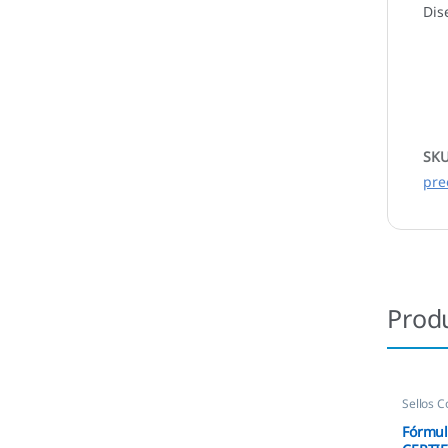
Dis
SK
pre
Prod
Sellos C
Fórmul