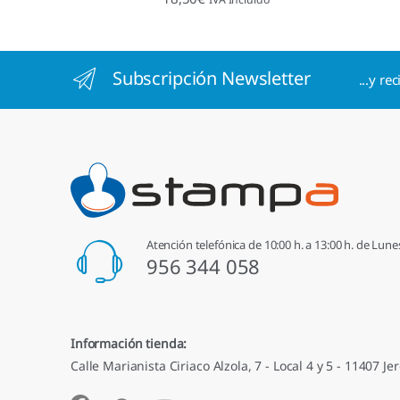
4.96
de 5
Subscripción Newsletter
...y re
Atención telefónica de 10:00 h. a 13:00 h. de Lune
956 344 058
Información tienda:
Calle Marianista Ciriaco Alzola, 7 - Local 4 y 5 - 11407 Jer