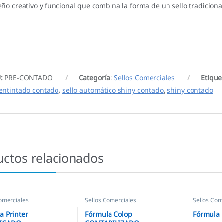
eño creativo y funcional que combina la forma de un sello tradiciona
U:
PRE-CONTADO
Categoría:
Sellos Comerciales
Etique
entintado contado
,
sello automático shiny contado
,
shiny contado
uctos relacionados
omerciales
Sellos Comerciales
Sellos Com
a Printer
Fórmula Colop
Fórmula