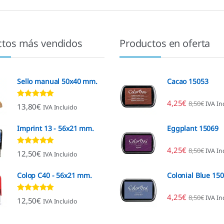
ctos más vendidos
Productos en oferta
Sello manual 50x40 mm.
Cacao 15053
4,25
€
8,50
€
IVA In
Valorado con
13,80
€
IVA Incluido
4.80
de 5
Imprint 13 - 56x21 mm.
Eggplant 15069
4,25
€
8,50
€
IVA In
Valorado con
12,50
€
IVA Incluido
4.96
de 5
Colop C40 - 56x21 mm.
Colonial Blue 15
4,25
€
8,50
€
IVA In
Valorado con
12,50
€
IVA Incluido
4.88
de 5