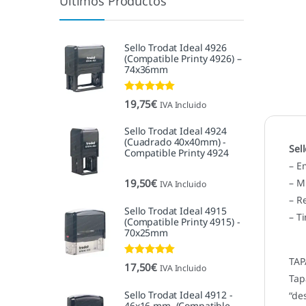
Últimos Productos
Sello Trodat Ideal 4926
(Compatible Printy 4926) –
74x36mm
Valorado con
19,75
€
IVA Incluido
5.00
de 5
Sello Trodat Ideal 4924
(Cuadrado 40x40mm) -
Sel
Compatible Printy 4924
– E
19,50
€
– M
IVA Incluido
– R
Sello Trodat Ideal 4915
– Ti
(Compatible Printy 4915) -
70x25mm
TAP
Valorado con
17,50
€
IVA Incluido
5.00
de 5
Tap
Sello Trodat Ideal 4912 -
“de
46x16 mm. (Compatible