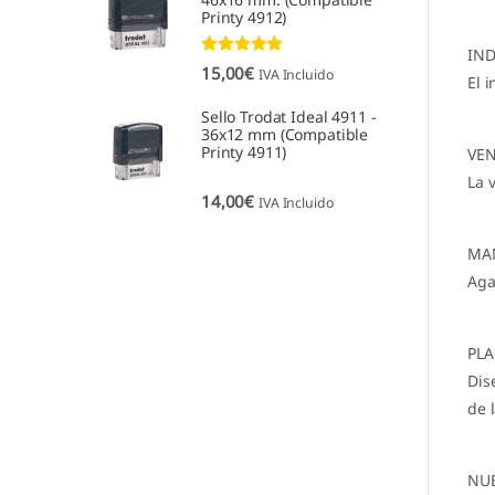
Printy 4912)
IND
Valorado con
15,00
€
IVA Incluido
El 
5.00
de 5
Sello Trodat Ideal 4911 -
36x12 mm (Compatible
Printy 4911)
VEN
La 
14,00
€
IVA Incluido
MA
Aga
PL
Dis
de 
NU