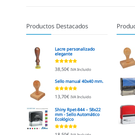
Productos Destacados
Produ
Lacre personalizado
elegante
Valorado con
38,50
€
IVA Incluido
4.92
de 5
Sello manual 40x40 mm.
Valorado con
13,70
€
IVA Incluido
4.96
de 5
Shiny Rpet-844 – 58x22
mm - Sello Automático
Ecológico
Valorado con
18,50
€
IVA Incluido