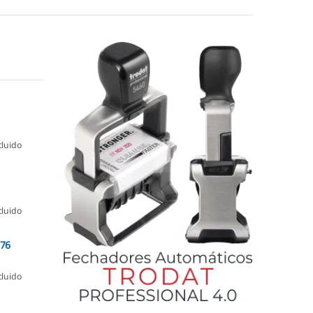
cluido
cluido
076
cluido