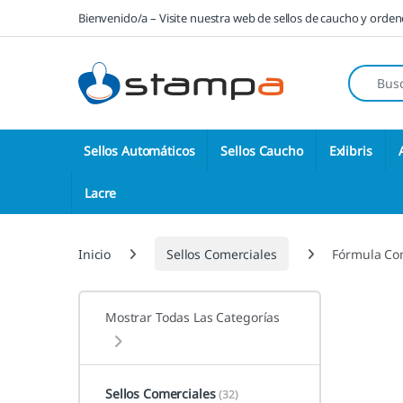
Saltar a la navegación
Saltar al contenido
Bienvenido/a – Visite nuestra web de sellos de caucho y orde
Búsqueda
Sellos Automáticos
Sellos Caucho
Exlibris
Lacre
Inicio
Sellos Comerciales
Fórmula Co
Mostrar Todas Las Categorías
Sellos Comerciales
(32)