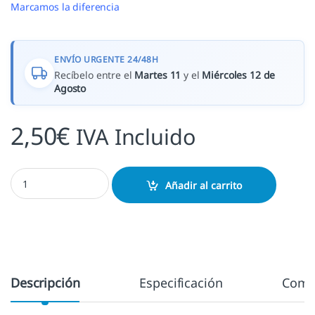
Marcamos la diferencia
ENVÍO URGENTE 24/48H
Recíbelo entre el
Martes 11
y el
Miércoles 12 de
Agosto
2,50
€
IVA Incluido
Lacre verde oscuro pistola cantidad
Añadir al carrito
Descripción
Especificación
Come