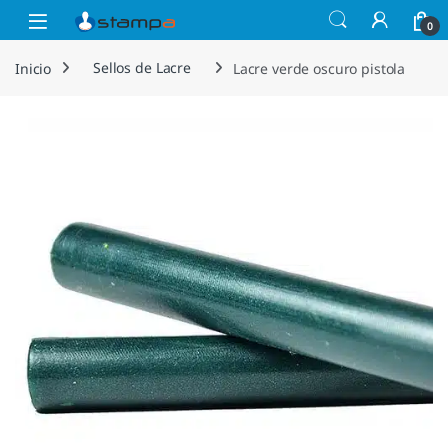
Saltar a la navegación
Saltar al contenido
Open
0
Inicio
Sellos de Lacre
Lacre verde oscuro pistola