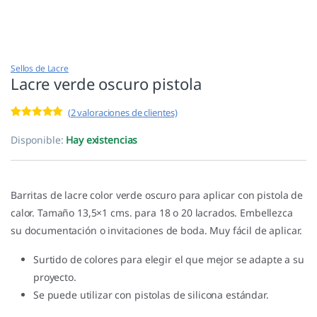
Sellos de Lacre
Lacre verde oscuro pistola
(
2
valoraciones de clientes)
Valorado con
2
5.00
de 5 en
Disponible:
Hay existencias
base a
valoracione
s de
clientes
Barritas de lacre color verde oscuro para aplicar con pistola de
calor. Tamaño 13,5×1 cms. para 18 o 20 lacrados. Embellezca
su documentación o invitaciones de boda. Muy fácil de aplicar.
Surtido de colores para elegir el que mejor se adapte a su
proyecto.
Se puede utilizar con pistolas de silicona estándar.