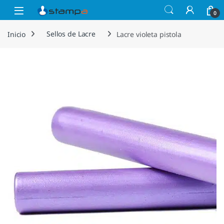
Saltar a la navegación
Saltar al contenido
Open
0
Inicio
Sellos de Lacre
Lacre violeta pistola