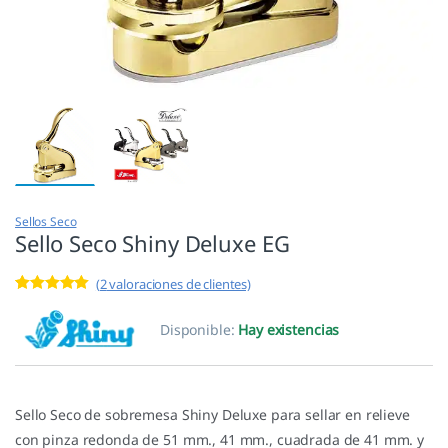
Sellos Seco
Sello Seco Shiny Deluxe EG
(
2
valoraciones de clientes)
Valorado con
2
5.00
de 5 en
Disponible:
Hay existencias
base a
valoracione
s de
clientes
Sello Seco de sobremesa Shiny Deluxe para sellar en relieve
con pinza redonda de 51 mm., 41 mm., cuadrada de 41 mm. y