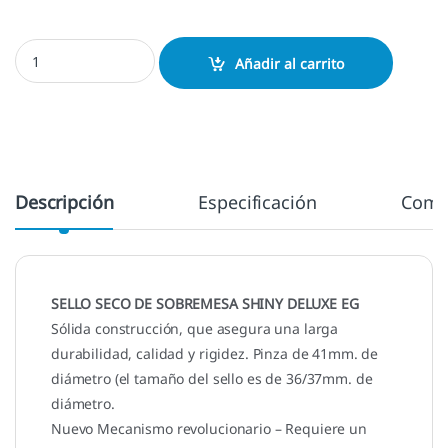
Sello Seco Shiny Deluxe EG cantidad
Añadir al carrito
Descripción
Especificación
Come
SELLO SECO DE SOBREMESA SHINY DELUXE EG
Sólida construcción, que asegura una larga
durabilidad, calidad y rigidez. Pinza de 41mm. de
diámetro (el tamaño del sello es de 36/37mm. de
diámetro.
Nuevo Mecanismo revolucionario – Requiere un