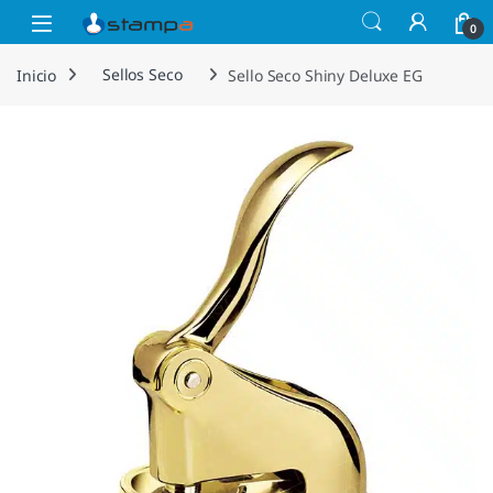
Saltar a la navegación
Saltar al contenido
Open
0
Inicio
Sellos Seco
Sello Seco Shiny Deluxe EG