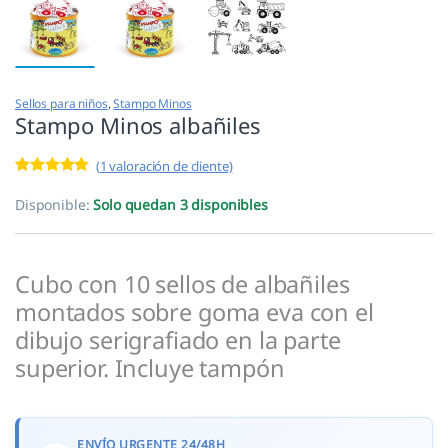
Sellos para niños
,
Stampo Minos
Stampo Minos albañiles
(
1
valoración de cliente)
Valorado con
1
5.00
de 5 en
Disponible:
Solo quedan 3 disponibles
base a
valoración de
un cliente
Cubo con 10 sellos de albañiles
montados sobre goma eva con el
dibujo serigrafiado en la parte
superior. Incluye tampón
ENVÍO URGENTE 24/48H